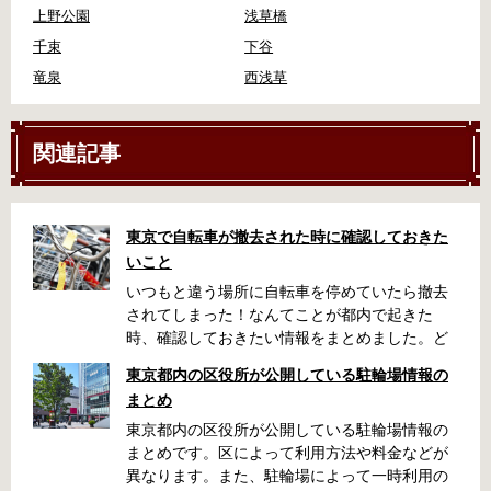
上野公園
浅草橋
千束
下谷
竜泉
西浅草
関連記事
東京で自転車が撤去された時に確認しておきた
いこと
いつもと違う場所に自転車を停めていたら撤去
されてしまった！なんてことが都内で起きた
時、確認しておきたい情報をまとめました。ど
うやって行けばいいの？持ち物は？料金はどれ
東京都内の区役所が公開している駐輪場情報の
くらい？なんて疑問が浮かぶかと思います。事
まとめ
前に確認していざという時対処しましょう。 千
代田区 / 新宿区 / 品川区 / 港区 / 中央区 / 大田区
東京都内の区役所が公開している駐輪場情報の
/ 北区 / 墨田区 / 渋谷区 / 葛飾区 千代田区で撤去
まとめです。区によって利用方法や料金などが
された場合 猿楽町保管場所 住所 千代田区神田
異なります。また、駐輪場によって一時利用の