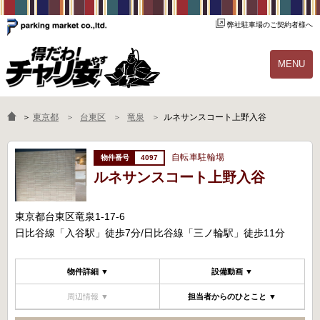
弊社駐車場のご契約者様へ
MENU
物件一覧
ご契約の流れ
＞
東京都
台東区
竜泉
ルネサンスコート上野入谷
よくあるご質問
駐輪場オーナー様へ
自転車駐輪場
4097
ルネサンスコート上野入谷
東京都台東区竜泉1-17-6
日比谷線「入谷駅」徒歩7分/日比谷線「三ノ輪駅」徒歩11分
物件詳細 ▼
設備動画 ▼
周辺情報 ▼
担当者からのひとこと ▼