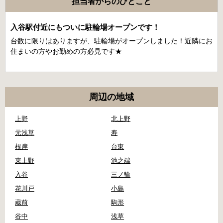
担当者からのひとこと
入谷駅付近にもついに駐輪場オープンです！
台数に限りはありますが、駐輪場がオープンしました！近隣にお
住まいの方やお勤めの方必見です★
周辺の地域
上野
北上野
元浅草
寿
根岸
台東
東上野
池之端
入谷
三ノ輪
花川戸
小島
蔵前
駒形
谷中
浅草