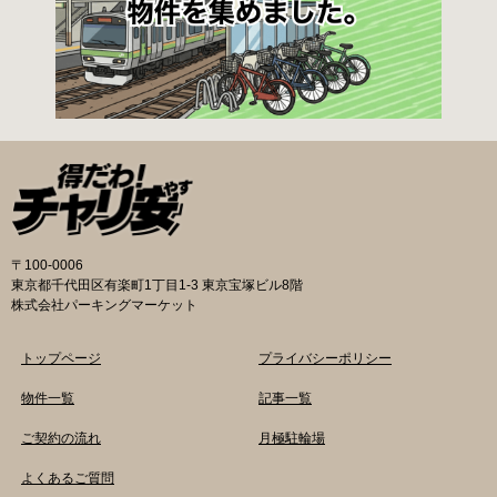
せます）を各申請窓口、交通対策課自転車対策
係（本庁舎7階）・特別出張所に直接お持ちくだ
さい。交通対策課では郵送申請（2月8日 消印有
効）・電子申請も受け付けています。 次年度の
利用に関しては、毎年1月ごろに利用申請一斉受
付を行います。（詳細は区広報、HP等でご案内
いたします。） 登録が決定した方は、交通対策
課から郵送する「利用申請結果通知」「納付
書」と利用料金を指定の自転等駐輪場にお持ち
の上、手続きをしてください。 ※収容台数を超
えた施設は、公開抽選で利用登録者を決定しま
〒100-0006
す。 利用料金 登録手数料 不要です。 定期利用
東京都千代田区有楽町1丁目1-3 東京宝塚ビル8階
料金 自転車等駐輪場：1,800円／月 路上自転車
株式会社パーキングマーケット
等駐輪場：600円／月 自転車等整理区画：5,000
円／年 ※各駐輪場で定期利用料金が異なりま
トップページ
プライバシーポリシー
す。詳細は各駐輪場または管理会社にお問い合
わせください。 一時利用料金 各駐輪場で一時利
物件一覧
記事一覧
用料金が異なります。 詳細は各駐輪場または管
ご契約の流れ
月極駐輪場
理会社にお問い合わせください。 新宿区HPはこ
ちら 品川区の自転車駐輪場 利用方法 利用登録
よくあるご質問
申請書の提出 定期利用承認申請書を記入してい