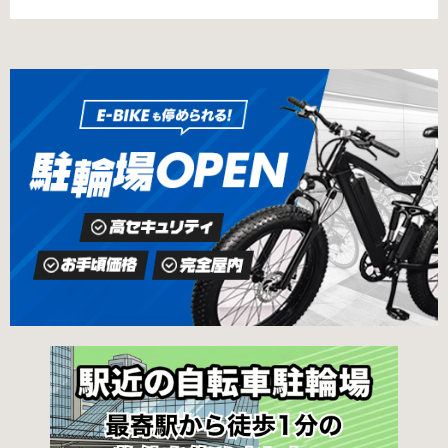
猿楽町一丁目6番9号 電話 03-3219-5303（業務
み可能の場合や定期利用のみ利用可能の場合な
時間内のみ通話可能） 最寄駅 JR御茶ノ水駅か
どと仕様が異なりますので、利用前に情報をチ
ら徒歩10分（御茶ノ水交番に、猿楽町保管場所
ェックしておくことをお勧めします。 千代田区
の地図が置いてあります） 東京メトロ半蔵門
の自転車駐輪場 利用方法 利用登録申請書の提出
線、都営新宿・三田線神保町駅から徒歩7分 大
申請期間内に利用登録申請書（PDF：
手町高架下自転車保管場所 住所 千代田区大手町
1,396KB） と必要書類を環境まちづくり総務課
二丁目4番 電話 050-2018-6466（千代田区自転
あてに郵送（申請期間消印有効）または、期間
車対策コールセンター） 最寄駅 東京メトロ半蔵
内に環境まちづくり総務課（区役所5階5B窓
門線、丸の内線大手町駅A5出口 東京メトロ東西
口）、各出張所の受付時間中に直接お持ちくだ
線大手町駅B3出口 返還の際に必要な書類 返還
さい（郵送先・各出張所の受付時間）。電話・
料 2,000円 自転車の鍵 身分証明証 千代田区HP
ファクス・メールでは申請できません。 利用料
はこちら 新宿区で撤去された場合 内藤町自転車
金 登録手数料 区民3,000円 区外居住者6,000円
保管場所 住所 新宿区内藤町11番地 ※都立新
生活保護受給者免除（詳しくはお問い合わせく
宿高校東隣（内藤町11番地4号） 電話 03-5273-
ださい） ただし、自転車利用者で高校生以下は
3896 最寄駅 東京メトロ丸ノ内線新宿三丁目駅
3,000円（区内、区外在住を問わず） 定期利用
から徒歩3分 東京メトロ丸ノ内線新宿御苑前駅
料金 各駐輪場で定期利用料金が異なります。詳
から徒歩6分 JR新宿駅から徒歩8分 西新宿自転
細は各駐輪場または管理会社にお問い合わせく
車保管場所 住所
ださい。 一時利用料金 2時間まで：0円 10時間
まで：100円 10時間を超えて5時間ごと：100円
千代田区HPはこちら 新宿区の自転車駐輪場 利
用方法 利用登録申請書の提出 利用申請書（申請
窓口で配布。新宿区 ホームページからも取り出