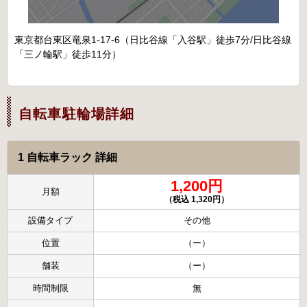
東京都台東区竜泉1-17-6（日比谷線「入谷駅」徒歩7分/日比谷線
「三ノ輪駅」徒歩11分）
自転車駐輪場詳細
1 自転車ラック 詳細
1,200円
月額
（税込 1,320円）
設備タイプ
その他
位置
（ー）
舗装
（ー）
時間制限
無