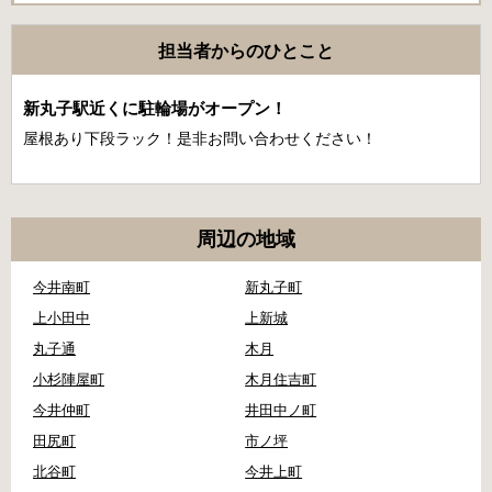
担当者からのひとこと
新丸子駅近くに駐輪場がオープン！
屋根あり下段ラック！是非お問い合わせください！
周辺の地域
今井南町
新丸子町
上小田中
上新城
丸子通
木月
小杉陣屋町
木月住吉町
今井仲町
井田中ノ町
田尻町
市ノ坪
北谷町
今井上町