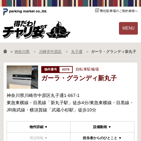
弊社駐車場のご契約者様へ
MENU
物件一覧
ご契約の流れ
＞
神奈川県
川崎市中原区
丸子通
ガーラ・グランディ新丸子
よくあるご質問
駐輪場オーナー様へ
自転車駐輪場
4376
ガーラ・グランディ新丸子
神奈川県川崎市中原区丸子通1-667-1
東急東横線・目黒線「新丸子駅」徒歩4分/東急東横線・目黒線・
JR南武線・横須賀線「武蔵小杉駅」徒歩10分
物件詳細 ▼
設備動画 ▼
周辺情報 ▼
担当者からのひとこと ▼