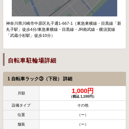
神奈川県川崎市中原区丸子通1-667-1（東急東横線・目黒線「新
丸子駅」徒歩4分/東急東横線・目黒線・JR南武線・横須賀線
「武蔵小杉駅」徒歩10分）
自転車駐輪場詳細
1 自転車ラック③（下段） 詳細
1,000円
月額
（税込 1,100円）
設備タイプ
その他
位置
（ー）
舗装
（ー）