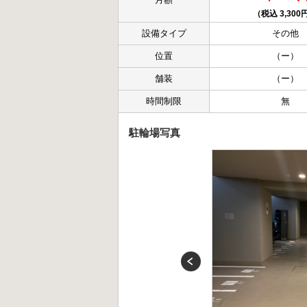
（税込 3,300
設備タイプ
その他
位置
（ー）
舗装
（ー）
時間制限
無
駐輪場写真