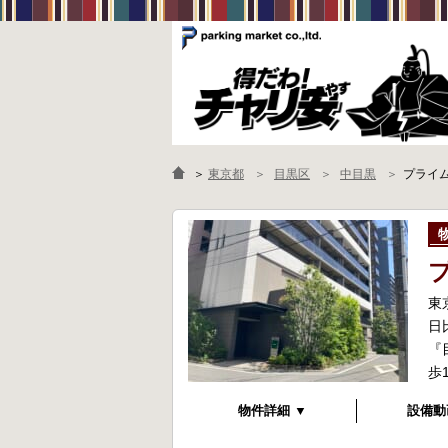
＞
東京都
目黒区
中目黒
プライ
東
日
『
歩
物件詳細 ▼
設備動