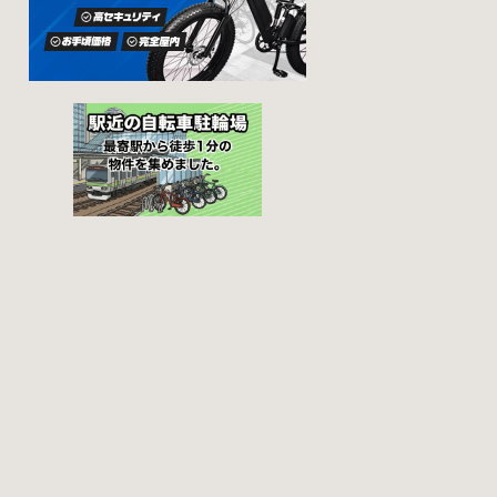
/ 港区 / 中央区 / 大
の場合などと仕様
田区 / 北区 / 墨田区
が異なりますの
/ 渋谷区 / 葛飾区 千
で、利用前に情報
代田区で撤去され
をチェックしてお
た場合 猿楽町保管
くことをお勧めし
場所 住所 千代田区
ます。 千代田区の
神田猿楽町一丁目6
自転車駐輪場 利用
番9号 電話 03-
方法 利用登録申請
3219-5303（業務時
書の提出 申請期間
間内のみ通話可
内に利用登録申請
能） 最寄駅 JR御茶
書（PDF：
ノ水駅から徒歩10
1,396KB） と必要
分（御茶ノ水交番
書類を環境まちづ
に、猿楽町保管場
くり総務課あてに
所の地図が置いて
郵送（申請期間消
あります） 東京メ
印有効）または、
トロ半蔵門線、都
期間内に環境まち
営新宿・三田線神
づくり総務課（区
保町駅から徒歩7分
役所5階5B窓口）、
大手町高架下自転
各出張所の受付時
車保管場所 住所 千
間中に直接お持ち
代田区大手町二丁