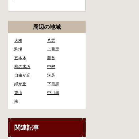
周辺の地域
大橋
八雲
駒場
上目黒
五本木
鷹番
柿の木坂
中根
自由が丘
洗足
緑が丘
下目黒
東山
中目黒
南
関連記事