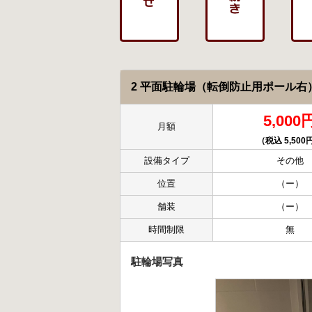
2 平面駐輪場（転倒防止用ポール右
5,000
月額
（税込 5,500
設備タイプ
その他
位置
（ー）
舗装
（ー）
時間制限
無
駐輪場写真