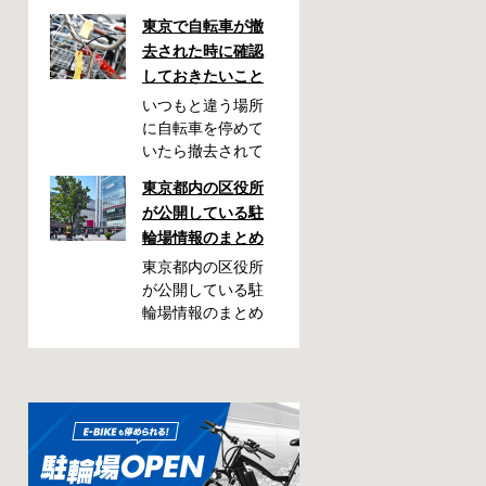
東京で自転車が撤
去された時に確認
しておきたいこと
いつもと違う場所
に自転車を停めて
いたら撤去されて
しまった！なんて
東京都内の区役所
ことが都内で起き
が公開している駐
た時、確認してお
輪場情報のまとめ
きたい情報をまと
めました。どうや
東京都内の区役所
って行けばいい
が公開している駐
の？持ち物は？料
輪場情報のまとめ
金はどれくらい？
です。区によって
なんて疑問が浮か
利用方法や料金な
ぶかと思います。
どが異なります。
事前に確認してい
また、駐輪場によ
ざという時対処し
って一時利用のみ
ましょう。 千代田
可能の場合や定期
区 / 新宿区 / 品川区
利用のみ利用可能