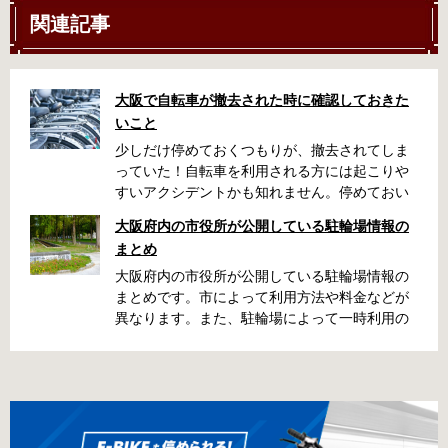
関連記事
大阪で自転車が撤去された時に確認しておきた
いこと
少しだけ停めておくつもりが、撤去されてしま
っていた！自転車を利用される方には起こりや
すいアクシデントかも知れません。停めておい
た場所によっては、どこに行ったかわからな
大阪府内の市役所が公開している駐輪場情報の
い、なんてことになってしまうかも知れませ
まとめ
ん。そんな時に役立つ情報をまとめました。事
前に確認しておきましょう。 守口市で撤去され
大阪府内の市役所が公開している駐輪場情報の
た場合 放置自転車大日保管所 住所 守口市大日
まとめです。市によって利用方法や料金などが
町4丁目281の3番地 電話 06-6902-2340（業務
異なります。また、駐輪場によって一時利用の
時間内のみ通話可能） 最寄駅 地下鉄谷町線大日
み可能な場合や定期利用のみ利用可能な場合な
駅 3号出口より 徒歩3分 大阪モノレール大日駅
どと仕様が異なりますので、利用前に情報をチ
出口北より 徒歩3分 返還の際に必要な書類 返
ェックしておくことをお勧めします。 守口市の
還料 2,500円 自転車の鍵 身分証明証 守口市HP
自転車駐輪場 利用方法 利用登録申請書の提出
はこちら 堺市で撤去された場合 三国ヶ丘自転車
利用登録申請書を窓口に提出ではなく、Web上
保管返還所 住所 堺区向陵東町1丁12-15 電話 三
での利用登録になります。 利用料金 登録手数料