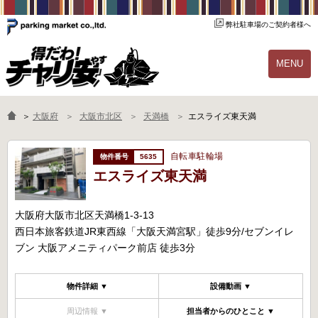
弊社駐車場のご契約者様へ
MENU
物件一覧
ご契約の流れ
＞
大阪府
大阪市北区
天満橋
エスライズ東天満
よくあるご質問
駐輪場オーナー様へ
自転車駐輪場
5635
エスライズ東天満
大阪府大阪市北区天満橋1-3-13
西日本旅客鉄道JR東西線「大阪天満宮駅」徒歩9分/セブンイレ
ブン 大阪アメニティパーク前店 徒歩3分
物件詳細 ▼
設備動画 ▼
周辺情報 ▼
担当者からのひとこと ▼