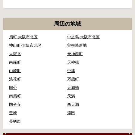
周辺の地域
扇町-大阪市北区
中之島-大阪市北区
神山町-大阪市北区
曽根崎新地
大淀北
天神西町
南森町
天神橋
山崎町
中津
浪花町
万歳町
同心
天満橋
南扇町
天満
国分寺
西天満
豊崎
浮田
長柄西