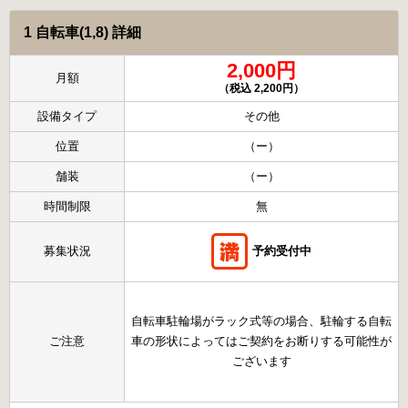
1 自転車(1,8) 詳細
2,000円
月額
（税込 2,200円）
設備タイプ
その他
位置
（ー）
舗装
（ー）
時間制限
無
募集状況
予約受付中
自転車駐輪場がラック式等の場合、駐輪する自転
ご注意
車の形状によってはご契約をお断りする可能性が
ございます