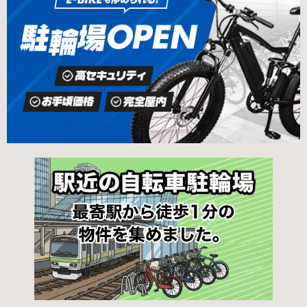
国ヶ丘自転車保管返還所 最寄駅 南海高野線百舌
不要です。 定期利用料金 西三荘駅駐輪センター
鳥八幡駅東出口 徒歩5分 返還の際に必要な書
屋根あり 一般：2,100円／月 屋根あり 障害者：
類 返還料 1,500円 自転車の鍵 身分証明証 印鑑
1,000円／月 土居駅東自転車駐車場 屋根あり 一
堺市HPはこちら 吹田市で撤去された場合 片山
般：2,000円／月 屋根あり 学生：1,800円／月
保管所 住所 吹田市片山町1丁目22番 電話 06-
屋根あり 障害者：1,000円／月 各駐輪場で定期
6872-6136 最寄駅 JR線吹田駅北口 徒歩5分 返
利用料金が異なります。詳細は各駐輪場または
還の際に必要な書類 返還料 3,000円 自転車の鍵
管理会社にお問い合わせください。 一時利用料
身分証明証
金 1日1回につき150円で利用することができま
す。 守口市HPはこちら 堺市の自転車駐輪場 利
用方法 利用登録申請書の提出 申請手続きは各自
転車駐輪場の管理事務所で行ってください。 利
用料金 登録手数料 不要です。 定期利用料金 立
体：地階・1階・2階 一般：2,090円／月 学生：
1,670円／月 減免：1,040円／月 立体：上記以
外 一般：1,570円／月 学生：1,250円／月 減
免：780円／月 平面：屋根あり 一般：1,880円
／月 学生：1,470円／月 減免：940円／月 平
面：屋根なし 一般：1,570円／月 学生：1,250
円／月 減免：780円／月 一時利用料金 1日110
円で利用することができます。 堺市HPはこちら
吹田市の自転車駐輪場 利用方法 利用登録申請書