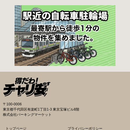
転車駐輪場の管理事務所で行ってください。 利
用料金 登録手数料 不要です。 定期利用料金 立
体：地階・1階・2階 一般：2,090円／月 学生：
1,670円／月 減免：1,040円／月 立体：上記以
外 一般：1,570円／月 学生：1,250円／月 減
免：780円／月 平面：屋根あり 一般：1,880円
／月 学生：1,470円／月 減免：940円／月 平
面：屋根なし 一般：1,570円／月 学生：1,250
円／月 減免：780円／月 一時利用料金 1日110
円で利用することができます。 堺市HPはこちら
吹田市の自転車駐輪場 利用方法 利用登録申請書
の提出
〒100-0006
東京都千代田区有楽町1丁目1-3 東京宝塚ビル8階
株式会社パーキングマーケット
トップページ
プライバシーポリシー