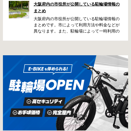
た場所によっては、どこに行ったかわからな
大阪府内の市役所が公開している駐輪場情報の
い、なんてことになってしまうかも知れませ
まとめ
ん。そんな時に役立つ情報をまとめました。事
前に確認しておきましょう。 守口市で撤去され
大阪府内の市役所が公開している駐輪場情報の
た場合 放置自転車大日保管所 住所 守口市大日
まとめです。市によって利用方法や料金などが
町4丁目281の3番地 電話 06-6902-2340（業務
異なります。また、駐輪場によって一時利用の
時間内のみ通話可能） 最寄駅 地下鉄谷町線大日
み可能な場合や定期利用のみ利用可能な場合な
駅 3号出口より 徒歩3分 大阪モノレール大日駅
どと仕様が異なりますので、利用前に情報をチ
出口北より 徒歩3分 返還の際に必要な書類 返
ェックしておくことをお勧めします。 守口市の
還料 2,500円 自転車の鍵 身分証明証 守口市HP
自転車駐輪場 利用方法 利用登録申請書の提出
はこちら 堺市で撤去された場合 三国ヶ丘自転車
利用登録申請書を窓口に提出ではなく、Web上
保管返還所 住所 堺区向陵東町1丁12-15 電話 三
での利用登録になります。 利用料金 登録手数料
国ヶ丘自転車保管返還所 最寄駅 南海高野線百舌
不要です。 定期利用料金 西三荘駅駐輪センター
鳥八幡駅東出口 徒歩5分 返還の際に必要な書
屋根あり 一般：2,100円／月 屋根あり 障害者：
類 返還料 1,500円 自転車の鍵 身分証明証 印鑑
1,000円／月 土居駅東自転車駐車場 屋根あり 一
堺市HPはこちら 吹田市で撤去された場合 片山
般：2,000円／月 屋根あり 学生：1,800円／月
保管所 住所 吹田市片山町1丁目22番 電話 06-
屋根あり 障害者：1,000円／月 各駐輪場で定期
6872-6136 最寄駅 JR線吹田駅北口 徒歩5分 返
利用料金が異なります。詳細は各駐輪場または
還の際に必要な書類 返還料 3,000円 自転車の鍵
管理会社にお問い合わせください。 一時利用料
身分証明証
金 1日1回につき150円で利用することができま
す。 守口市HPはこちら 堺市の自転車駐輪場 利
用方法 利用登録申請書の提出 申請手続きは各自