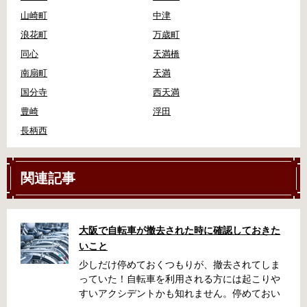
山崎町
中津
浪花町
万歳町
同心
天満橋
南扇町
天満
国分寺
西天満
豊崎
浮田
長柄西
関連記事
大阪で自転車が撤去された時に確認しておきた
いこと
少しだけ停めておくつもりが、撤去されてしま
っていた！自転車を利用される方には起こりや
すいアクシデントかも知れません。停めておい