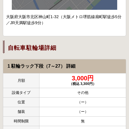
大阪府大阪市北区神山町1-32（大阪メトロ堺筋線扇町駅徒歩5分
／JR天満駅徒歩9分）
自転車駐輪場詳細
1 駐輪ラック下段（7～27） 詳細
3,000円
月額
（税込 3,300円）
設備タイプ
その他
位置
（ー）
舗装
（ー）
時間制限
無