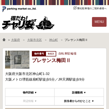
弊社駐車場のご契約者様へ
MENU
物件一覧
ご契約の流れ
＞
大阪府
大阪市北区
神山町
プレサンス梅田Ⅱ
よくあるご質問
駐輪場オーナー様へ
自転車駐輪場
6413
プレサンス梅田Ⅱ
大阪府大阪市北区神山町1-32
大阪メトロ堺筋線扇町駅徒歩5分／JR天満駅徒歩9分
物件詳細 ▼
設備動画 ▼
周辺情報 ▼
担当者からのひとこと ▼