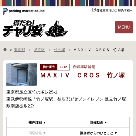
弊社駐車場のご契約者様へ
MENU
物件一覧
ご契約の流れ
＞
東京都
足立区
竹の塚
ＭＡＸＩＶ ＣＲＯＳ 竹ノ塚
よくあるご質問
駐輪場オーナー様へ
自転車駐輪場
6612
ＭＡＸＩＶ ＣＲＯＳ 竹ノ塚
東京都足立区竹の塚1-29-1
東武伊勢崎線「竹ノ塚駅」徒歩3分/セブンイレブン 足立竹ノ塚
駅南店徒歩2分
物件詳細 ▼
設備動画 ▼
周辺情報 ▼
担当者からのひとこと ▼