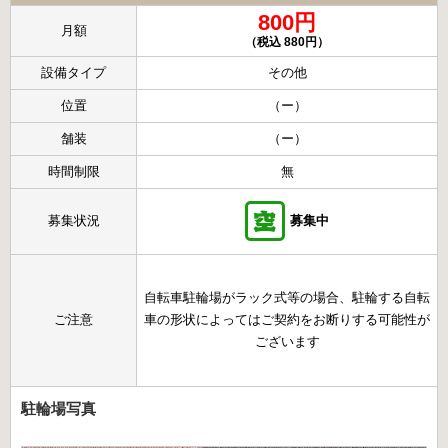
800円
月額
（税込 880円）
設備タイプ
その他
位置
（ー）
舗装
（ー）
時間制限
無
募集状況
募集中
自転車駐輪場がラック式等の場合、駐輪する自転
ご注意
車の形状によってはご契約をお断りする可能性が
ございます
駐輪場写真