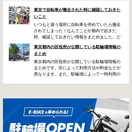
東京で自転車が撤去された時に確認しておきた
いこと
いつもと違う場所に自転車を停めていたら撤去
されてしまった！なんてことが都内で起きた
時、確認しておきたい情報をまとめました。ど
うやって行けばいいの？持ち物は？料金はどれ
東京都内の区役所が公開している駐輪場情報の
くらい？なんて疑問が浮かぶかと思います。事
まとめ
前に確認していざという時対処しましょう。 千
代田区 / 新宿区 / 品川区 / 港区 / 中央区 / 大田区
東京都内の区役所が公開している駐輪場情報の
/ 北区 / 墨田区 / 渋谷区 / 葛飾区 千代田区で撤去
まとめです。区によって利用方法や料金などが
された場合 猿楽町保管場所 住所 千代田区神田
異なります。また、駐輪場によって一時利用の
猿楽町一丁目6番9号 電話 03-3219-5303（業務
み可能の場合や定期利用のみ利用可能の場合な
時間内のみ通話可能） 最寄駅 JR御茶ノ水駅か
どと仕様が異なりますので、利用前に情報をチ
ら徒歩10分（御茶ノ水交番に、猿楽町保管場所
ェックしておくことをお勧めします。 千代田区
の地図が置いてあります） 東京メトロ半蔵門
の自転車駐輪場 利用方法 利用登録申請書の提出
線、都営新宿・三田線神保町駅から徒歩7分 大
申請期間内に利用登録申請書（PDF：
手町高架下自転車保管場所 住所 千代田区大手町
1,396KB） と必要書類を環境まちづくり総務課
二丁目4番 電話 050-2018-6466（千代田区自転
あてに郵送（申請期間消印有効）または、期間
車対策コールセンター） 最寄駅 東京メトロ半蔵
内に環境まちづくり総務課（区役所5階5B窓
門線、丸の内線大手町駅A5出口 東京メトロ東西
口）、各出張所の受付時間中に直接お持ちくだ