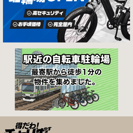
線大手町駅B3出口 返還の際に必要な書類 返還
さい（郵送先・各出張所の受付時間）。電話・
料 2,000円 自転車の鍵 身分証明証 千代田区HP
ファクス・メールでは申請できません。 利用料
はこちら 新宿区で撤去された場合 内藤町自転車
金 登録手数料 区民3,000円 区外居住者6,000円
保管場所 住所 新宿区内藤町11番地 ※都立新
生活保護受給者免除（詳しくはお問い合わせく
宿高校東隣（内藤町11番地4号） 電話 03-5273-
ださい） ただし、自転車利用者で高校生以下は
3896 最寄駅 東京メトロ丸ノ内線新宿三丁目駅
3,000円（区内、区外在住を問わず） 定期利用
から徒歩3分 東京メトロ丸ノ内線新宿御苑前駅
料金 各駐輪場で定期利用料金が異なります。詳
から徒歩6分 JR新宿駅から徒歩8分 西新宿自転
細は各駐輪場または管理会社にお問い合わせく
車保管場所 住所
ださい。 一時利用料金 2時間まで：0円 10時間
まで：100円 10時間を超えて5時間ごと：100円
千代田区HPはこちら 新宿区の自転車駐輪場 利
用方法 利用登録申請書の提出 利用申請書（申請
窓口で配布。新宿区 ホームページからも取り出
せます）を各申請窓口、交通対策課自転車対策
係（本庁舎7階）・特別出張所に直接お持ちくだ
さい。交通対策課では郵送申請（2月8日 消印有
効）・電子申請も受け付けています。 次年度の
利用に関しては、毎年1月ごろに利用申請一斉受
付を行います。（詳細は区広報、HP等でご案内
いたします。） 登録が決定した方は、交通対策
課から郵送する「利用申請結果通知」「納付