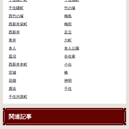
千住曙町
竹の塚
西竹の塚
梅島
西新井栄町
梅田
西新井
足立
青井
六町
舎人
舎人公園
皿沼
谷在家
西新井本町
小台
宮城
椿
花畑
神明
鹿浜
千住
千住河原町
関連記事