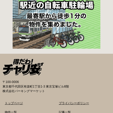
車保管場所 住所
ださい。 一時利用料金 2時間まで：0円 10時間
まで：100円 10時間を超えて5時間ごと：100円
千代田区HPはこちら 新宿区の自転車駐輪場 利
用方法 利用登録申請書の提出 利用申請書（申請
窓口で配布。新宿区 ホームページからも取り出
せます）を各申請窓口、交通対策課自転車対策
係（本庁舎7階）・特別出張所に直接お持ちくだ
さい。交通対策課では郵送申請（2月8日 消印有
効）・電子申請も受け付けています。 次年度の
利用に関しては、毎年1月ごろに利用申請一斉受
付を行います。（詳細は区広報、HP等でご案内
いたします。） 登録が決定した方は、交通対策
課から郵送する「利用申請結果通知」「納付
書」と利用料金を指定の自転等駐輪場にお持ち
の上、手続きをしてください。 ※収容台数を超
えた施設は、公開抽選で利用登録者を決定しま
〒100-0006
す。 利用料金 登録手数料 不要です。 定期利用
東京都千代田区有楽町1丁目1-3 東京宝塚ビル8階
料金 自転車等駐輪場：1,800円／月 路上自転車
株式会社パーキングマーケット
等駐輪場：600円／月 自転車等整理区画：5,000
円／年 ※各駐輪場で定期利用料金が異なりま
トップページ
プライバシーポリシー
す。詳細は各駐輪場または管理会社にお問い合
わせください。 一時利用料金 各駐輪場で一時利
物件一覧
記事一覧