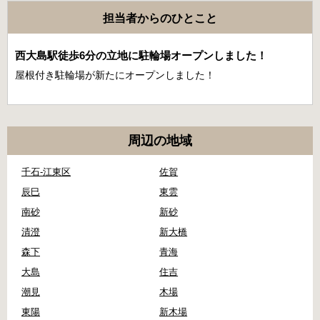
担当者からのひとこと
西大島駅徒歩6分の立地に駐輪場オープンしました！
屋根付き駐輪場が新たにオープンしました！
周辺の地域
千石-江東区
佐賀
辰巳
東雲
南砂
新砂
清澄
新大橋
森下
青海
大島
住吉
潮見
木場
東陽
新木場