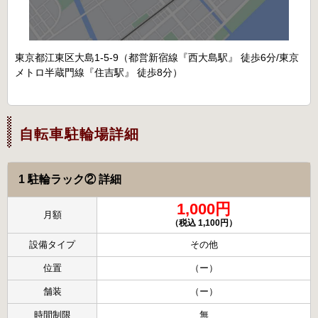
東京都江東区大島1-5-9（都営新宿線『西大島駅』 徒歩6分/東京
メトロ半蔵門線『住吉駅』 徒歩8分）
自転車駐輪場詳細
1 駐輪ラック② 詳細
1,000円
月額
（税込 1,100円）
設備タイプ
その他
位置
（ー）
舗装
（ー）
時間制限
無