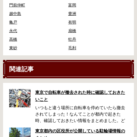
門前仲町
富岡
越中島
豊洲
亀戸
有明
永代
扇橋
高橋
牡丹
東砂
毛利
関連記事
東京で自転車が撤去された時に確認しておきた
いこと
いつもと違う場所に自転車を停めていたら撤去
されてしまった！なんてことが都内で起きた
時、確認しておきたい情報をまとめました。ど
うやって行けばいいの？持ち物は？料金はどれ
東京都内の区役所が公開している駐輪場情報の
くらい？なんて疑問が浮かぶかと思います。事