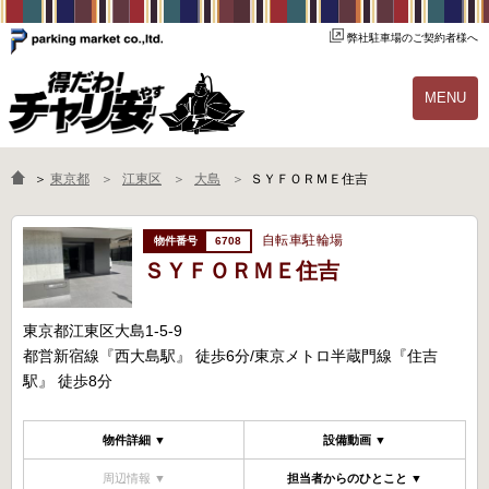
弊社駐車場のご契約者様へ
MENU
物件一覧
ご契約の流れ
＞
東京都
江東区
大島
ＳＹＦＯＲＭＥ住吉
よくあるご質問
駐輪場オーナー様へ
自転車駐輪場
6708
ＳＹＦＯＲＭＥ住吉
東京都江東区大島1-5-9
都営新宿線『西大島駅』 徒歩6分/東京メトロ半蔵門線『住吉
駅』 徒歩8分
物件詳細 ▼
設備動画 ▼
周辺情報 ▼
担当者からのひとこと ▼