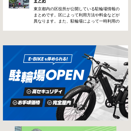
まとめ
前に確認していざという時対処しましょう。 千
代田区 / 新宿区 / 品川区 / 港区 / 中央区 / 大田区
東京都内の区役所が公開している駐輪場情報の
/ 北区 / 墨田区 / 渋谷区 / 葛飾区 千代田区で撤去
まとめです。区によって利用方法や料金などが
された場合 猿楽町保管場所 住所 千代田区神田
異なります。また、駐輪場によって一時利用の
猿楽町一丁目6番9号 電話 03-3219-5303（業務
み可能の場合や定期利用のみ利用可能の場合な
時間内のみ通話可能） 最寄駅 JR御茶ノ水駅か
どと仕様が異なりますので、利用前に情報をチ
ら徒歩10分（御茶ノ水交番に、猿楽町保管場所
ェックしておくことをお勧めします。 千代田区
の地図が置いてあります） 東京メトロ半蔵門
の自転車駐輪場 利用方法 利用登録申請書の提出
線、都営新宿・三田線神保町駅から徒歩7分 大
申請期間内に利用登録申請書（PDF：
手町高架下自転車保管場所 住所 千代田区大手町
1,396KB） と必要書類を環境まちづくり総務課
二丁目4番 電話 050-2018-6466（千代田区自転
あてに郵送（申請期間消印有効）または、期間
車対策コールセンター） 最寄駅 東京メトロ半蔵
内に環境まちづくり総務課（区役所5階5B窓
門線、丸の内線大手町駅A5出口 東京メトロ東西
口）、各出張所の受付時間中に直接お持ちくだ
線大手町駅B3出口 返還の際に必要な書類 返還
さい（郵送先・各出張所の受付時間）。電話・
料 2,000円 自転車の鍵 身分証明証 千代田区HP
ファクス・メールでは申請できません。 利用料
はこちら 新宿区で撤去された場合 内藤町自転車
金 登録手数料 区民3,000円 区外居住者6,000円
保管場所 住所 新宿区内藤町11番地 ※都立新
生活保護受給者免除（詳しくはお問い合わせく
宿高校東隣（内藤町11番地4号） 電話 03-5273-
ださい） ただし、自転車利用者で高校生以下は
3896 最寄駅 東京メトロ丸ノ内線新宿三丁目駅
3,000円（区内、区外在住を問わず） 定期利用
から徒歩3分 東京メトロ丸ノ内線新宿御苑前駅
料金 各駐輪場で定期利用料金が異なります。詳
から徒歩6分 JR新宿駅から徒歩8分 西新宿自転
細は各駐輪場または管理会社にお問い合わせく