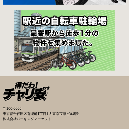
から徒歩3分 東京メトロ丸ノ内線新宿御苑前駅
料金 各駐輪場で定期利用料金が異なります。詳
から徒歩6分 JR新宿駅から徒歩8分 西新宿自転
細は各駐輪場または管理会社にお問い合わせく
車保管場所 住所
ださい。 一時利用料金 2時間まで：0円 10時間
まで：100円 10時間を超えて5時間ごと：100円
千代田区HPはこちら 新宿区の自転車駐輪場 利
用方法 利用登録申請書の提出 利用申請書（申請
窓口で配布。新宿区 ホームページからも取り出
せます）を各申請窓口、交通対策課自転車対策
係（本庁舎7階）・特別出張所に直接お持ちくだ
さい。交通対策課では郵送申請（2月8日 消印有
効）・電子申請も受け付けています。 次年度の
利用に関しては、毎年1月ごろに利用申請一斉受
付を行います。（詳細は区広報、HP等でご案内
いたします。） 登録が決定した方は、交通対策
課から郵送する「利用申請結果通知」「納付
書」と利用料金を指定の自転等駐輪場にお持ち
の上、手続きをしてください。 ※収容台数を超
えた施設は、公開抽選で利用登録者を決定しま
〒100-0006
す。 利用料金 登録手数料 不要です。 定期利用
東京都千代田区有楽町1丁目1-3 東京宝塚ビル8階
料金 自転車等駐輪場：1,800円／月 路上自転車
株式会社パーキングマーケット
等駐輪場：600円／月 自転車等整理区画：5,000