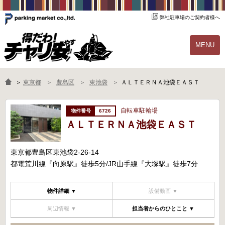
弊社駐車場のご契約者様へ
MENU
物件一覧
ご契約の流れ
＞
東京都
豊島区
東池袋
ＡＬＴＥＲＮＡ池袋ＥＡＳＴ
よくあるご質問
駐輪場オーナー様へ
自転車駐輪場
6726
ＡＬＴＥＲＮＡ池袋ＥＡＳＴ
東京都豊島区東池袋2-26-14
都電荒川線『向原駅』徒歩5分/JR山手線『大塚駅』徒歩7分
物件詳細 ▼
設備動画 ▼
周辺情報 ▼
担当者からのひとこと ▼