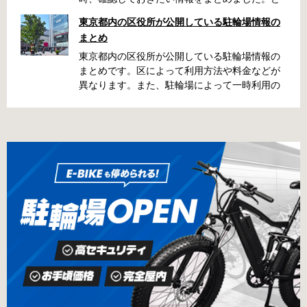
うやって行けばいいの？持ち物は？料金はどれ
東京都内の区役所が公開している駐輪場情報の
くらい？なんて疑問が浮かぶかと思います。事
まとめ
前に確認していざという時対処しましょう。 千
代田区 / 新宿区 / 品川区 / 港区 / 中央区 / 大田区
東京都内の区役所が公開している駐輪場情報の
/ 北区 / 墨田区 / 渋谷区 / 葛飾区 千代田区で撤去
まとめです。区によって利用方法や料金などが
された場合 猿楽町保管場所 住所 千代田区神田
異なります。また、駐輪場によって一時利用の
猿楽町一丁目6番9号 電話 03-3219-5303（業務
み可能の場合や定期利用のみ利用可能の場合な
時間内のみ通話可能） 最寄駅 JR御茶ノ水駅か
どと仕様が異なりますので、利用前に情報をチ
ら徒歩10分（御茶ノ水交番に、猿楽町保管場所
ェックしておくことをお勧めします。 千代田区
の地図が置いてあります） 東京メトロ半蔵門
の自転車駐輪場 利用方法 利用登録申請書の提出
線、都営新宿・三田線神保町駅から徒歩7分 大
申請期間内に利用登録申請書（PDF：
手町高架下自転車保管場所 住所 千代田区大手町
1,396KB） と必要書類を環境まちづくり総務課
二丁目4番 電話 050-2018-6466（千代田区自転
あてに郵送（申請期間消印有効）または、期間
車対策コールセンター） 最寄駅 東京メトロ半蔵
内に環境まちづくり総務課（区役所5階5B窓
門線、丸の内線大手町駅A5出口 東京メトロ東西
口）、各出張所の受付時間中に直接お持ちくだ
線大手町駅B3出口 返還の際に必要な書類 返還
さい（郵送先・各出張所の受付時間）。電話・
料 2,000円 自転車の鍵 身分証明証 千代田区HP
ファクス・メールでは申請できません。 利用料
はこちら 新宿区で撤去された場合 内藤町自転車
金 登録手数料 区民3,000円 区外居住者6,000円
保管場所 住所 新宿区内藤町11番地 ※都立新
生活保護受給者免除（詳しくはお問い合わせく
宿高校東隣（内藤町11番地4号） 電話 03-5273-
ださい） ただし、自転車利用者で高校生以下は
3896 最寄駅 東京メトロ丸ノ内線新宿三丁目駅
3,000円（区内、区外在住を問わず） 定期利用