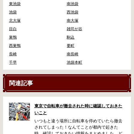
東池袋
南池袋
池袋
西池袋
北大塚
南大塚
目白
雑司が谷
巣鴨
駒込
西巣鴨
要町
長崎
南長崎
千早
池袋本町
関連記事
東京で自転車が撤去された時に確認しておきた
いこと
いつもと違う場所に自転車を停めていたら撤去
されてしまった！なんてことが都内で起きた
時、確認しておきたい情報をまとめました。ど