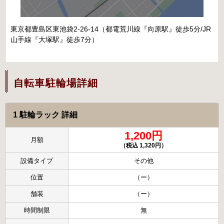
東京都豊島区東池袋2-26-14（都電荒川線『向原駅』徒歩5分/JR
山手線『大塚駅』徒歩7分）
自転車駐輪場詳細
1 駐輪ラック 詳細
1,200円
月額
（税込 1,320円）
設備タイプ
その他
位置
（ー）
舗装
（ー）
時間制限
無