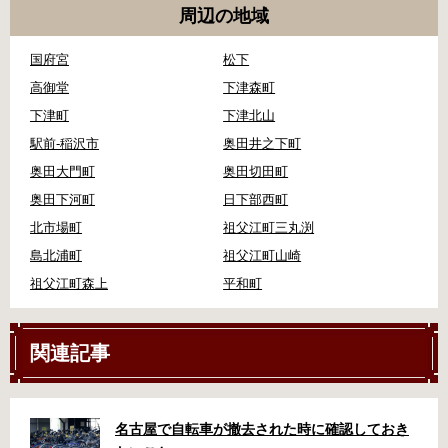
周辺の地域
国府宮
松下
高御堂
下津森町
下津町
下津北山
駅前-稲沢市
奥田井之下町
奥田大門町
奥田切田町
奥田下河町
日下部西町
北市場町
祖父江町三丸渕
島北浦町
祖父江町山崎
祖父江町森上
平和町
関連記事
名古屋で自転車が撤去された時に確認しておき