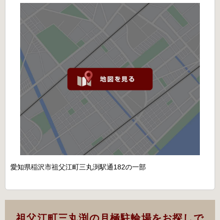
愛知県稲沢市祖父江町三丸渕駅通182の一部
祖父江町三丸渕の月極駐輪場をお探しで