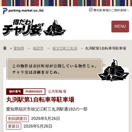
弊社駐車場のご契約者様へ
MENU
物件一覧
ご契約の流れ
＞
愛知県
稲沢市
祖父江町三丸渕
丸渕駅第1自転車等駐車場
よくあるご質問
駐輪場オーナー様へ
公共駐輪場
PUB900820
丸渕駅第1自転車等駐車場
愛知県稲沢市祖父江町三丸渕駅通182の一部
2026年5月26日
初回調査日
2026年5月26日
更新日