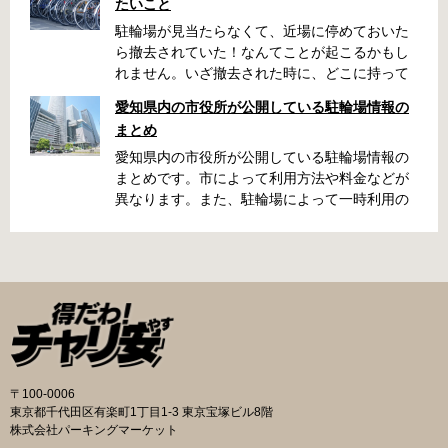
たいこと
駐輪場が見当たらなくて、近場に停めておいた
ら撤去されていた！なんてことが起こるかもし
れません。いざ撤去された時に、どこに持って
いかれたのか見当がつかないと困りますよね。
愛知県内の市役所が公開している駐輪場情報の
名古屋周辺で自転車が撤去された時に知ってお
まとめ
くと便利な情報をまとめました。 一宮市で撤去
された場合 一宮市役所 一宮駅・自転車一時保管
愛知県内の市役所が公開している駐輪場情報の
所 住所 一宮市栄4丁目6-11 電話 0586-71-7100
まとめです。市によって利用方法や料金などが
最寄駅 JR東海道本線尾張一宮駅より 徒歩4分 返
異なります。また、駐輪場によって一時利用の
還の際に必要な書類 撤去保管費用 1,000円 自転
み可能の場合や定期利用のみ利用可能の場合な
車の鍵 身分証明証 一宮市HPはこちら 名古屋市
どと仕様が異なりますので、利用前に情報をチ
で撤去された場合 吹上保管場所 住所 名古屋市
ェックしておくことをお勧めします。 名古屋市
千種区吹上1丁目(若宮大通内) 電話 052-731-
の自転車駐輪場 利用方法 利用登録申請書の提出
8544 最寄駅 市バス「千早」下車、花田公園北
詳しくは直接管理事務所へお尋ねください。 利
名古屋高速高架下より 徒歩2分 返還の際に必要
用料金 登録手数料 不要です。 定期利用料金 一
な書類 返還料 3,500円 自転車の鍵 身分証明証
般：2,500円／月 大学生等：1,700円／月 高校
印鑑 名古屋市HPはこちら 豊田市で撤去された
生以下：1,500円／月 一部の方は全額免除とな
場合 豊田市朝日ケ丘自転車等保管所 住所 豊田
ります。（生活保護受給世帯に属する方、身体
〒100-0006
市朝日ケ丘6丁目74 電話 0565-34-5200 最寄駅
障害者手帳をお持ちの方…等） 詳しくは、市役
東京都千代田区有楽町1丁目1-3 東京宝塚ビル8階
愛知環状鉄道線新上挙母駅より 徒歩15分 返還
所にお問い合わせください。 一時利用料金 1日
株式会社パーキングマーケット