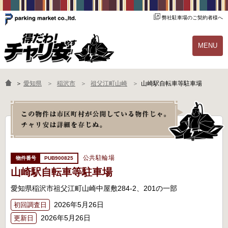
弊社駐車場のご契約者様へ
MENU
物件一覧
ご契約の流れ
＞
愛知県
稲沢市
祖父江町山崎
山崎駅自転車等駐車場
よくあるご質問
駐輪場オーナー様へ
公共駐輪場
PUB900825
山崎駅自転車等駐車場
愛知県稲沢市祖父江町山崎中屋敷284-2、201の一部
2026年5月26日
初回調査日
2026年5月26日
更新日