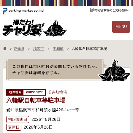
弊社駐車場のご契約者様へ
MENU
物件一覧
ご契約の流れ
＞
愛知県
稲沢市
平和町
六輪駅自転車等駐車場
よくあるご質問
駐輪場オーナー様へ
公共駐輪場
PUB900827
六輪駅自転車等駐車場
愛知県稲沢市平和町須ヶ脇426-1の一部
2026年5月26日
初回調査日
2026年5月26日
更新日