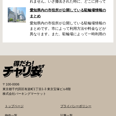
れません。いざ撤去された時に、どこに持って
いかれたのか見当がつかないと困りますよね。
愛知県内の市役所が公開している駐輪場情報の
名古屋周辺で自転車が撤去された時に知ってお
まとめ
くと便利な情報をまとめました。 一宮市で撤去
された場合 一宮市役所 一宮駅・自転車一時保管
愛知県内の市役所が公開している駐輪場情報の
所 住所 一宮市栄4丁目6-11 電話 0586-71-7100
まとめです。市によって利用方法や料金などが
最寄駅 JR東海道本線尾張一宮駅より 徒歩4分 返
異なります。また、駐輪場によって一時利用の
還の際に必要な書類 撤去保管費用 1,000円 自転
み可能の場合や定期利用のみ利用可能の場合な
車の鍵 身分証明証 一宮市HPはこちら 名古屋市
どと仕様が異なりますので、利用前に情報をチ
で撤去された場合 吹上保管場所 住所 名古屋市
ェックしておくことをお勧めします。 名古屋市
千種区吹上1丁目(若宮大通内) 電話 052-731-
の自転車駐輪場 利用方法 利用登録申請書の提出
8544 最寄駅 市バス「千早」下車、花田公園北
詳しくは直接管理事務所へお尋ねください。 利
名古屋高速高架下より 徒歩2分 返還の際に必要
用料金 登録手数料 不要です。 定期利用料金 一
な書類 返還料 3,500円 自転車の鍵 身分証明証
般：2,500円／月 大学生等：1,700円／月 高校
印鑑 名古屋市HPはこちら 豊田市で撤去された
生以下：1,500円／月 一部の方は全額免除とな
場合 豊田市朝日ケ丘自転車等保管所 住所 豊田
ります。（生活保護受給世帯に属する方、身体
〒100-0006
市朝日ケ丘6丁目74 電話 0565-34-5200 最寄駅
障害者手帳をお持ちの方…等） 詳しくは、市役
東京都千代田区有楽町1丁目1-3 東京宝塚ビル8階
愛知環状鉄道線新上挙母駅より 徒歩15分 返還
所にお問い合わせください。 一時利用料金 1日
株式会社パーキングマーケット
の際に必要な書類 自転車の鍵 身分証明証 印鑑
100円で利用することができます。 名古屋市HP
放置自転車等引取通知書（郵送されている場
はこちら 一宮市の自転車駐輪場 利用方法 利用
トップページ
プライバシーポリシー
合） 豊田駅HPはこちら 豊橋市で撤去された場
登録申請書の提出 詳しくは直接管理事務所へお
合 豊橋第一次保管所 住所 豊橋市駅前大通1丁目
尋ねください。 利用登録申請書の提出 事前に利
物件一覧
記事一覧