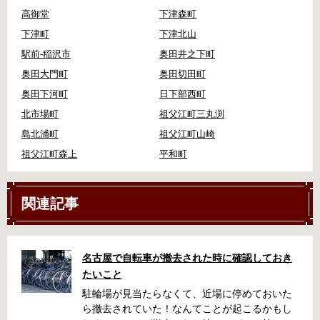
高御堂
下津森町
下津町
下津北山
駅前-稲沢市
奥田井之下町
奥田大門町
奥田切田町
奥田下河町
日下部西町
北市場町
祖父江町三丸渕
島北浦町
祖父江町山崎
祖父江町森上
平和町
関連記事
名古屋で自転車が撤去された時に確認しておき
たいこと
駐輪場が見当たらなくて、近場に停めておいた
ら撤去されていた！なんてことが起こるかもし