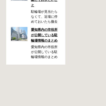
と
駐輪場が見当たら
なくて、近場に停
めておいたら撤去
されていた！なん
愛知県内の市役所
てことが起こるか
が公開している駐
もしれません。い
輪場情報のまとめ
ざ撤去された時
に、どこに持って
愛知県内の市役所
いかれたのか見当
が公開している駐
がつかないと困り
輪場情報のまとめ
ますよね。名古屋
です。市によって
周辺で自転車が撤
利用方法や料金な
去された時に知っ
どが異なります。
ておくと便利な情
また、駐輪場によ
報をまとめまし
って一時利用のみ
た。 一宮市で撤去
可能の場合や定期
された場合 一宮市
利用のみ利用可能
役所 一宮駅・自転
の場合などと仕様
車一時保管所 住所
が異なりますの