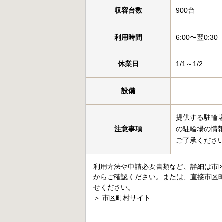
収容台数
900台
利用時間
6:00〜翌0:30
休業日
1/1～1/2
設備
提供する駐輪
注意事項
の駐輪場の情
ご了承くださ
利用方法や申請必要書類など、詳細は市
からご確認ください。または、直接市区
せください。
＞
市区町村サイト