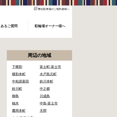
弊社駐車場のご契約者様へ
くあるご質問
駐輪場オーナー様へ
周辺の地域
下横割
富士町-富士市
横割本町
水戸島元町
中柏原新田
鈴川本町
鈴川町
中之郷
柳島
川成島
柚木
中島-富士市
鷹岡本町
天間