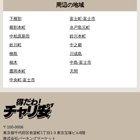
周辺の地域
下横割
富士町-富士市
横割本町
水戸島元町
中柏原新田
鈴川本町
鈴川町
中之郷
柳島
川成島
柚木
中島-富士市
鷹岡本町
天間
中央町-富士市
〒100-0006
東京都千代田区有楽町1丁目1-3 東京宝塚ビル8階
株式会社パーキングマーケット