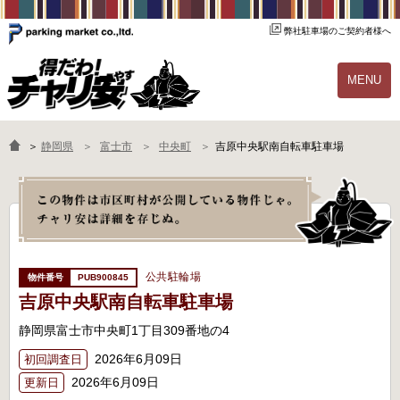
弊社駐車場のご契約者様へ
MENU
物件一覧
ご契約の流れ
＞
静岡県
富士市
中央町
吉原中央駅南自転車駐車場
よくあるご質問
駐輪場オーナー様へ
公共駐輪場
PUB900845
吉原中央駅南自転車駐車場
静岡県富士市中央町1丁目309番地の4
2026年6月09日
初回調査日
2026年6月09日
更新日