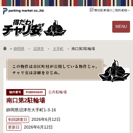
弊社駐車場のご契約者様へ
MENU
物件一覧
ご契約の流れ
＞
静岡県
沼津市
大手町
南口第2駐輪場
よくあるご質問
駐輪場オーナー様へ
公共駐輪場
PUB900849
南口第2駐輪場
静岡県沼津市大手町1-3-16
2026年6月12日
初回調査日
2026年6月12日
更新日