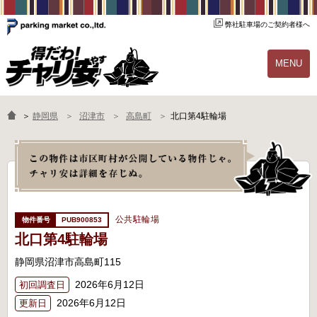
弊社駐車場のご契約者様へ
MENU
物件一覧
ご契約の流れ
＞
静岡県
沼津市
高島町
北口第4駐輪場
よくあるご質問
駐輪場オーナー様へ
公共駐輪場
PUB900853
北口第4駐輪場
静岡県沼津市高島町115
2026年6月12日
初回調査日
2026年6月12日
更新日