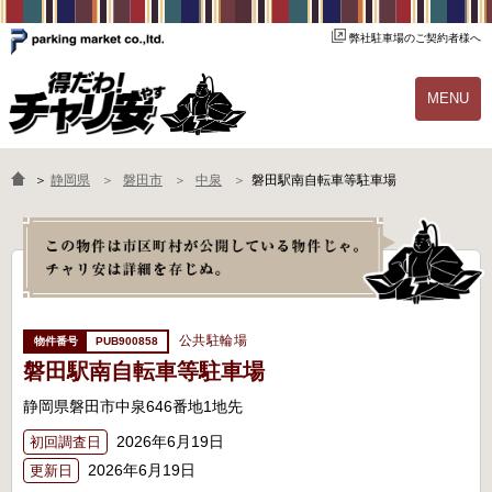
弊社駐車場のご契約者様へ
MENU
物件一覧
ご契約の流れ
＞
静岡県
磐田市
中泉
磐田駅南自転車等駐車場
よくあるご質問
駐輪場オーナー様へ
公共駐輪場
PUB900858
磐田駅南自転車等駐車場
静岡県磐田市中泉646番地1地先
2026年6月19日
初回調査日
2026年6月19日
更新日