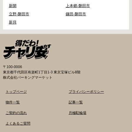
新開
上本郷-磐田市
立野-磐田市
鎌田-磐田市
新貝
〒100-0006
東京都千代田区有楽町1丁目1-3 東京宝塚ビル8階
株式会社パーキングマーケット
トップページ
プライバシーポリシー
物件一覧
記事一覧
ご契約の流れ
月極駐輪場
よくあるご質問