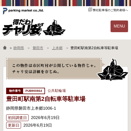
弊社駐車場のご契約者様へ
MENU
物件一覧
ご契約の流れ
＞
静岡県
磐田市
上本郷
豊田町駅南第2自転車等駐車場
よくあるご質問
駐輪場オーナー様へ
公共駐輪場
PUB900864
豊田町駅南第2自転車等駐車場
静岡県磐田市上本郷1006-1
2026年6月19日
初回調査日
2026年6月19日
更新日