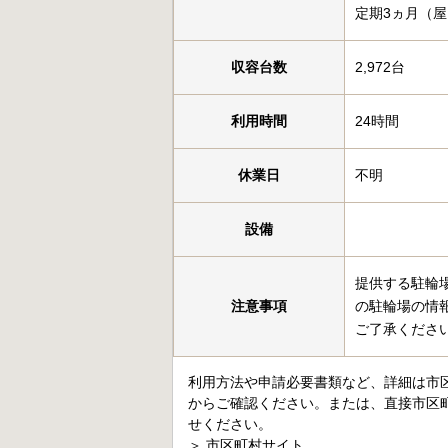
定期3ヵ月（屋
収容台数
2,972台
利用時間
24時間
休業日
不明
設備
提供する駐輪
注意事項
の駐輪場の情
ご了承くださ
利用方法や申請必要書類など、詳細は市
からご確認ください。または、直接市区
せください。
＞
市区町村サイト