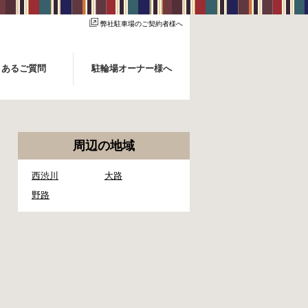
弊社駐車場のご契約者様へ
くあるご質問
駐輪場オーナー様へ
周辺の地域
西渋川
大路
野路