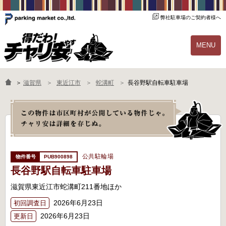
弊社駐車場のご契約者様へ
MENU
物件一覧
ご契約の流れ
＞
滋賀県
東近江市
蛇溝町
長谷野駅自転車駐車場
よくあるご質問
駐輪場オーナー様へ
公共駐輪場
PUB900898
長谷野駅自転車駐車場
滋賀県東近江市蛇溝町211番地ほか
2026年6月23日
初回調査日
2026年6月23日
更新日