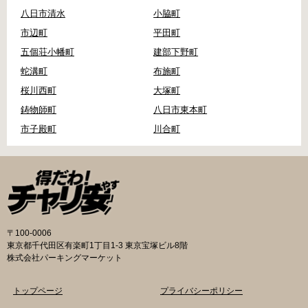
八日市清水
小脇町
市辺町
平田町
五個荘小幡町
建部下野町
蛇溝町
布施町
桜川西町
大塚町
鋳物師町
八日市東本町
市子殿町
川合町
〒100-0006
東京都千代田区有楽町1丁目1-3 東京宝塚ビル8階
株式会社パーキングマーケット
トップページ
プライバシーポリシー