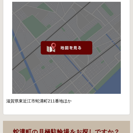
滋賀県東近江市蛇溝町211番地ほか
蛇溝町の月極駐輪場をお探しですか？