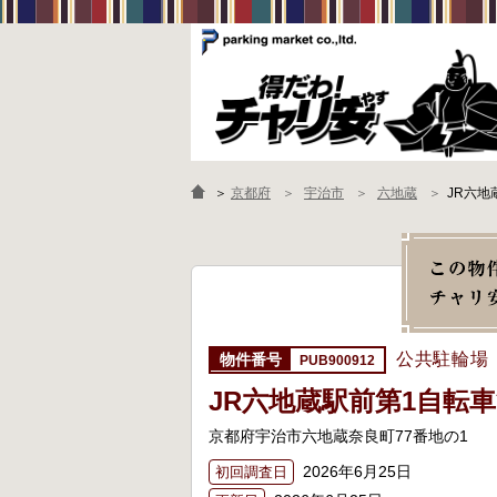
＞
京都府
宇治市
六地蔵
JR六地
公共駐輪場
PUB900912
JR六地蔵駅前第1自転
京都府宇治市六地蔵奈良町77番地の1
2026年6月25日
初回調査日