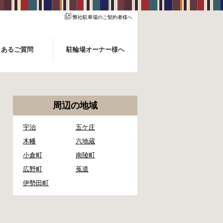
弊社駐車場のご契約者様へ
くあるご質問
駐輪場オーナー様へ
周辺の地域
宇治
五ケ庄
木幡
六地蔵
小倉町
南陵町
広野町
菟道
伊勢田町