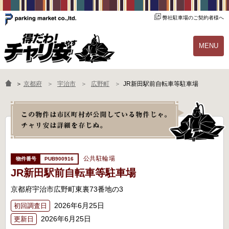
弊社駐車場のご契約者様へ
MENU
物件一覧
ご契約の流れ
＞
京都府
宇治市
広野町
JR新田駅前自転車等駐車場
よくあるご質問
駐輪場オーナー様へ
公共駐輪場
PUB900916
JR新田駅前自転車等駐車場
京都府宇治市広野町東裏73番地の3
2026年6月25日
初回調査日
2026年6月25日
更新日