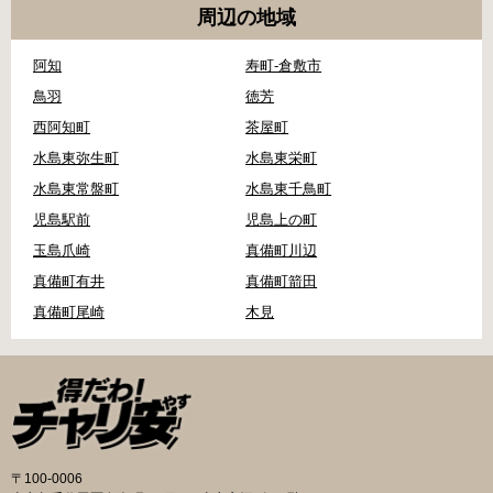
周辺の地域
阿知
寿町-倉敷市
鳥羽
徳芳
西阿知町
茶屋町
水島東弥生町
水島東栄町
水島東常盤町
水島東千鳥町
児島駅前
児島上の町
玉島爪崎
真備町川辺
真備町有井
真備町箭田
真備町尾崎
木見
〒100-0006