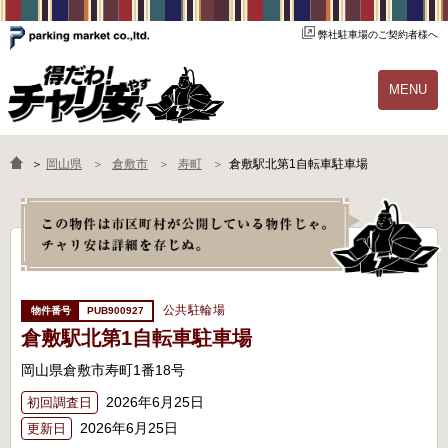
弊社駐車場のご契約者様へ
MENU
物件一覧
ご契約の流れ
＞
岡山県
倉敷市
寿町
倉敷駅北第1自転車駐車場
よくあるご質問
駐輪場オーナー様へ
公共駐輪場
PUB900927
倉敷駅北第1自転車駐車場
岡山県倉敷市寿町1番18号
2026年6月25日
初回調査日
2026年6月25日
更新日