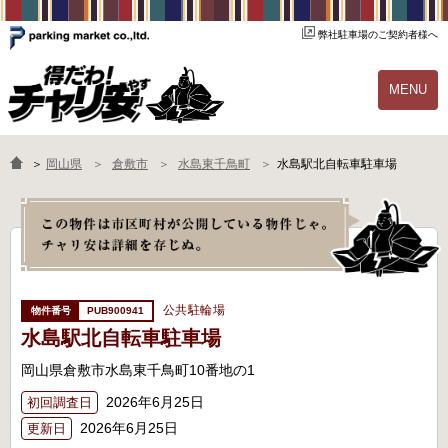
弊社駐車場のご契約者様へ
MENU
物件一覧
ご契約の流れ
＞
岡山県
倉敷市
水島東千鳥町
水島駅北自転車駐車場
よくあるご質問
駐輪場オーナー様へ
公共駐輪場
PUB900941
水島駅北自転車駐車場
岡山県倉敷市水島東千鳥町10番地の1
2026年6月25日
初回調査日
2026年6月25日
更新日