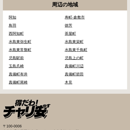
周辺の地域
阿知
寿町-倉敷市
鳥羽
徳芳
西阿知町
茶屋町
水島東弥生町
水島東栄町
水島東常盤町
水島東千鳥町
児島駅前
児島上の町
玉島爪崎
真備町川辺
真備町有井
真備町箭田
真備町尾崎
木見
〒100-0006