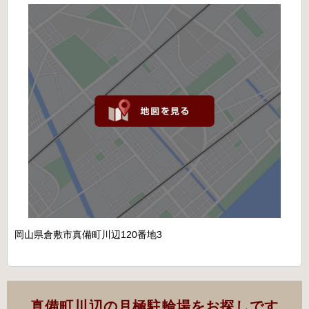
岡山県倉敷市真備町川辺120番地3
真備町川辺の月極駐輪場をお探しです