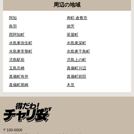
周辺の地域
阿知
寿町-倉敷市
鳥羽
徳芳
西阿知町
茶屋町
水島東弥生町
水島東栄町
水島東常盤町
水島東千鳥町
児島駅前
児島上の町
玉島爪崎
真備町川辺
真備町有井
真備町箭田
真備町尾崎
木見
〒100-0006