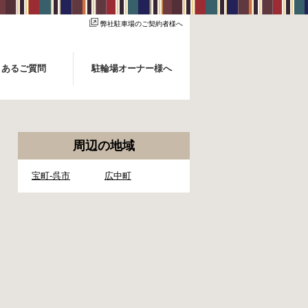
弊社駐車場のご契約者様へ
くあるご質問
駐輪場オーナー様へ
周辺の地域
宝町-呉市
広中町