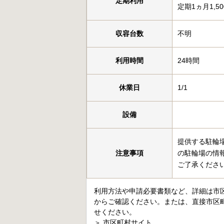
定期利用
定期1ヵ月1,5
収容台数
不明
利用時間
24時間
休業日
1/1
設備
提供する駐輪
注意事項
の駐輪場の情
ご了承くださ
利用方法や申請必要書類など、詳細は市
からご確認ください。または、直接市区
せください。
＞
市区町村サイト