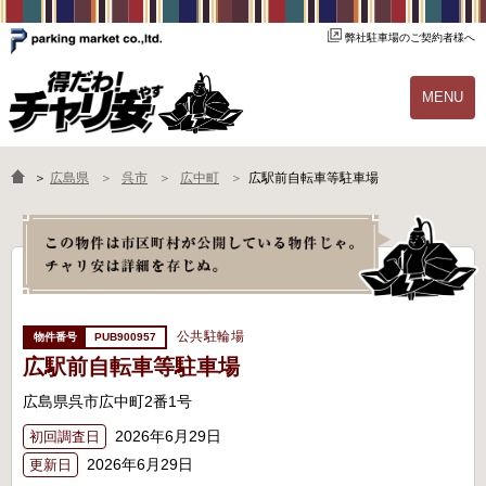
弊社駐車場のご契約者様へ
MENU
物件一覧
ご契約の流れ
＞
広島県
呉市
広中町
広駅前自転車等駐車場
よくあるご質問
駐輪場オーナー様へ
公共駐輪場
PUB900957
広駅前自転車等駐車場
広島県呉市広中町2番1号
2026年6月29日
初回調査日
2026年6月29日
更新日