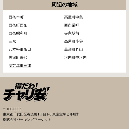
周辺の地域
西条本町
高屋町中島
西条町西条
西条栄町
西条昭和町
寺家駅前
三永
高屋町小谷
八本松町飯田
黒瀬町丸山
黒瀬町兼沢
河内町中河内
安芸津町三津
〒100-0006
東京都千代田区有楽町1丁目1-3 東京宝塚ビル8階
株式会社パーキングマーケット