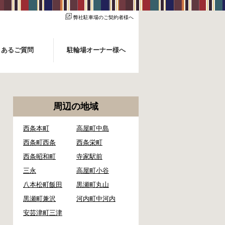
弊社駐車場のご契約者様へ
くあるご質問
駐輪場オーナー様へ
周辺の地域
西条本町
高屋町中島
西条町西条
西条栄町
西条昭和町
寺家駅前
三永
高屋町小谷
八本松町飯田
黒瀬町丸山
黒瀬町兼沢
河内町中河内
安芸津町三津