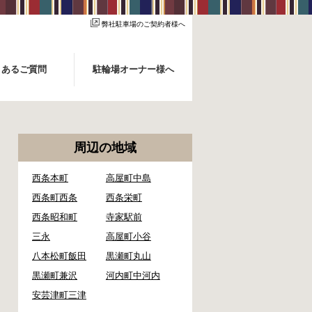
弊社駐車場のご契約者様へ
くあるご質問
駐輪場オーナー様へ
周辺の地域
西条本町
高屋町中島
西条町西条
西条栄町
西条昭和町
寺家駅前
三永
高屋町小谷
八本松町飯田
黒瀬町丸山
黒瀬町兼沢
河内町中河内
安芸津町三津