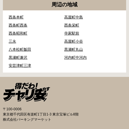
周辺の地域
西条本町
高屋町中島
西条町西条
西条栄町
西条昭和町
寺家駅前
三永
高屋町小谷
八本松町飯田
黒瀬町丸山
黒瀬町兼沢
河内町中河内
安芸津町三津
〒100-0006
東京都千代田区有楽町1丁目1-3 東京宝塚ビル8階
株式会社パーキングマーケット