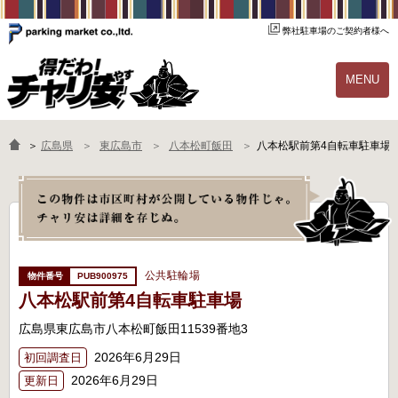
弊社駐車場のご契約者様へ
MENU
物件一覧
ご契約の流れ
＞
広島県
東広島市
八本松町飯田
八本松駅前第4自転車駐車場
よくあるご質問
駐輪場オーナー様へ
公共駐輪場
PUB900975
八本松駅前第4自転車駐車場
広島県東広島市八本松町飯田11539番地3
2026年6月29日
初回調査日
2026年6月29日
更新日