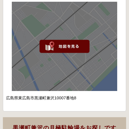
広島県東広島市黒瀬町兼沢10007番地8
黒瀬町兼沢の月極駐輪場をお探しです