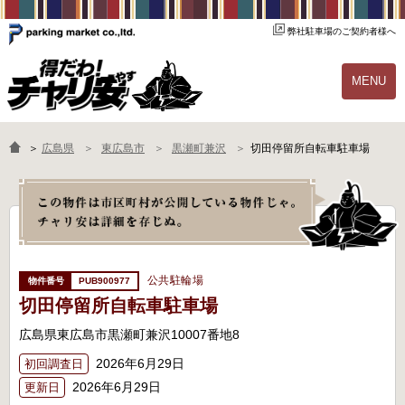
弊社駐車場のご契約者様へ
MENU
物件一覧
ご契約の流れ
＞
広島県
東広島市
黒瀬町兼沢
切田停留所自転車駐車場
よくあるご質問
駐輪場オーナー様へ
公共駐輪場
PUB900977
切田停留所自転車駐車場
広島県東広島市黒瀬町兼沢10007番地8
2026年6月29日
初回調査日
2026年6月29日
更新日