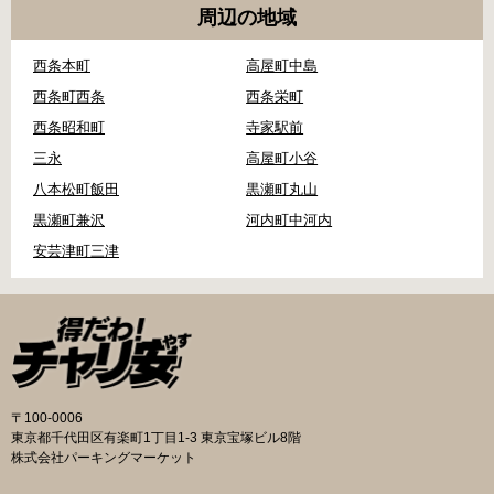
周辺の地域
西条本町
高屋町中島
西条町西条
西条栄町
西条昭和町
寺家駅前
三永
高屋町小谷
八本松町飯田
黒瀬町丸山
黒瀬町兼沢
河内町中河内
安芸津町三津
〒100-0006
東京都千代田区有楽町1丁目1-3 東京宝塚ビル8階
株式会社パーキングマーケット