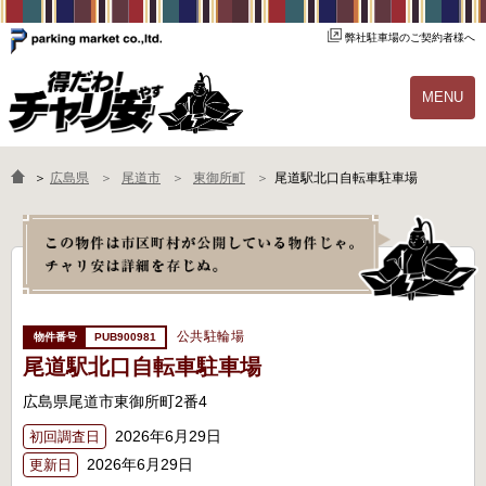
弊社駐車場のご契約者様へ
MENU
物件一覧
ご契約の流れ
＞
広島県
尾道市
東御所町
尾道駅北口自転車駐車場
よくあるご質問
駐輪場オーナー様へ
公共駐輪場
PUB900981
尾道駅北口自転車駐車場
広島県尾道市東御所町2番4
2026年6月29日
初回調査日
2026年6月29日
更新日