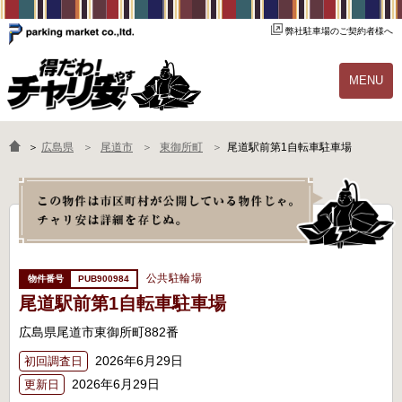
弊社駐車場のご契約者様へ
MENU
物件一覧
ご契約の流れ
＞
広島県
尾道市
東御所町
尾道駅前第1自転車駐車場
よくあるご質問
駐輪場オーナー様へ
公共駐輪場
PUB900984
尾道駅前第1自転車駐車場
広島県尾道市東御所町882番
2026年6月29日
初回調査日
2026年6月29日
更新日