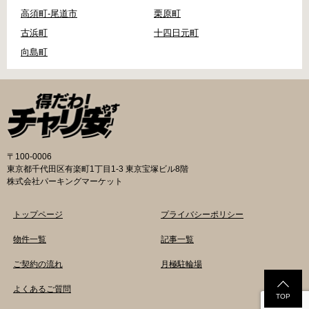
高須町-尾道市
栗原町
古浜町
十四日元町
向島町
〒100-0006
東京都千代田区有楽町1丁目1-3 東京宝塚ビル8階
株式会社パーキングマーケット
トップページ
プライバシーポリシー
物件一覧
記事一覧
ご契約の流れ
月極駐輪場
よくあるご質問
TOP