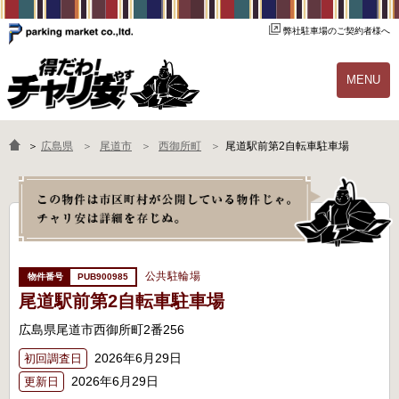
弊社駐車場のご契約者様へ
MENU
物件一覧
ご契約の流れ
＞
広島県
尾道市
西御所町
尾道駅前第2自転車駐車場
よくあるご質問
駐輪場オーナー様へ
公共駐輪場
PUB900985
尾道駅前第2自転車駐車場
広島県尾道市西御所町2番256
2026年6月29日
初回調査日
2026年6月29日
更新日