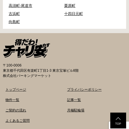
高須町-尾道市
栗原町
古浜町
十四日元町
向島町
〒100-0006
東京都千代田区有楽町1丁目1-3 東京宝塚ビル8階
株式会社パーキングマーケット
トップページ
プライバシーポリシー
物件一覧
記事一覧
ご契約の流れ
月極駐輪場
よくあるご質問
TOP