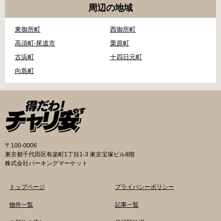
周辺の地域
東御所町
西御所町
高須町-尾道市
栗原町
古浜町
十四日元町
向島町
〒100-0006
東京都千代田区有楽町1丁目1-3 東京宝塚ビル8階
株式会社パーキングマーケット
トップページ
プライバシーポリシー
物件一覧
記事一覧