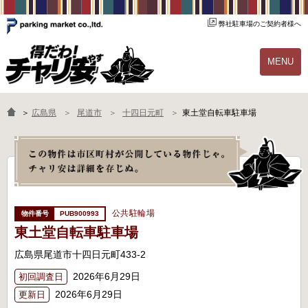
弊社駐車場のご契約者様へ
MENU
物件一覧
ご契約の流れ
＞
広島県
尾道市
十四日元町
東土堂自転車駐車場
よくあるご質問
駐輪場オーナー様へ
公共駐輪場
PUB900993
東土堂自転車駐車場
広島県尾道市十四日元町433-2
2026年6月29日
初回調査日
2026年6月29日
更新日