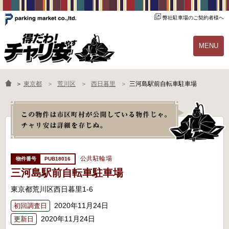
弊社駐車場のご契約者様へ
MENU
物件一覧
ご契約の流れ
＞
東京都
荒川区
西日暮里
三河島駅前自転車駐車場
よくあるご質問
駐輪場オーナー様へ
公共駐輪場
PUB18016
三河島駅前自転車駐車場
東京都荒川区西日暮里1-6
2020年11月24日
初回調査日
2020年11月24日
更新日