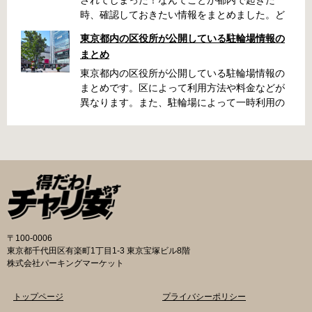
時、確認しておきたい情報をまとめました。ど
うやって行けばいいの？持ち物は？料金はどれ
東京都内の区役所が公開している駐輪場情報の
くらい？なんて疑問が浮かぶかと思います。事
まとめ
前に確認していざという時対処しましょう。 千
代田区 / 新宿区 / 品川区 / 港区 / 中央区 / 大田区
東京都内の区役所が公開している駐輪場情報の
/ 北区 / 墨田区 / 渋谷区 / 葛飾区 千代田区で撤去
まとめです。区によって利用方法や料金などが
された場合 猿楽町保管場所 住所 千代田区神田
異なります。また、駐輪場によって一時利用の
猿楽町一丁目6番9号 電話 03-3219-5303（業務
み可能の場合や定期利用のみ利用可能の場合な
時間内のみ通話可能） 最寄駅 JR御茶ノ水駅か
どと仕様が異なりますので、利用前に情報をチ
ら徒歩10分（御茶ノ水交番に、猿楽町保管場所
ェックしておくことをお勧めします。 千代田区
の地図が置いてあります） 東京メトロ半蔵門
の自転車駐輪場 利用方法 利用登録申請書の提出
線、都営新宿・三田線神保町駅から徒歩7分 大
申請期間内に利用登録申請書（PDF：
手町高架下自転車保管場所 住所 千代田区大手町
1,396KB） と必要書類を環境まちづくり総務課
二丁目4番 電話 050-2018-6466（千代田区自転
あてに郵送（申請期間消印有効）または、期間
車対策コールセンター） 最寄駅 東京メトロ半蔵
内に環境まちづくり総務課（区役所5階5B窓
門線、丸の内線大手町駅A5出口 東京メトロ東西
口）、各出張所の受付時間中に直接お持ちくだ
〒100-0006
線大手町駅B3出口 返還の際に必要な書類 返還
さい（郵送先・各出張所の受付時間）。電話・
東京都千代田区有楽町1丁目1-3 東京宝塚ビル8階
料 2,000円 自転車の鍵 身分証明証 千代田区HP
ファクス・メールでは申請できません。 利用料
株式会社パーキングマーケット
はこちら 新宿区で撤去された場合 内藤町自転車
金 登録手数料 区民3,000円 区外居住者6,000円
保管場所 住所 新宿区内藤町11番地 ※都立新
生活保護受給者免除（詳しくはお問い合わせく
トップページ
プライバシーポリシー
宿高校東隣（内藤町11番地4号） 電話 03-5273-
ださい） ただし、自転車利用者で高校生以下は