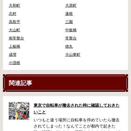
大和町
大原町
志村
蓮根
高島平
三園
大山町
中板橋
南常盤台
常盤台
上板橋
徳丸
成増
大山東町
小茂根
関連記事
東京で自転車が撤去された時に確認しておきた
いこと
いつもと違う場所に自転車を停めていたら撤去
されてしまった！なんてことが都内で起きた