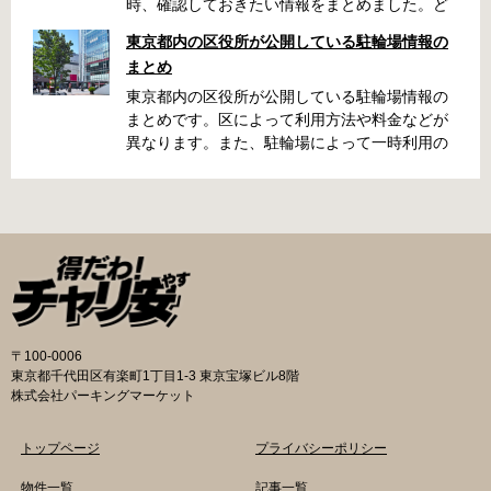
時、確認しておきたい情報をまとめました。ど
うやって行けばいいの？持ち物は？料金はどれ
東京都内の区役所が公開している駐輪場情報の
くらい？なんて疑問が浮かぶかと思います。事
まとめ
前に確認していざという時対処しましょう。 千
代田区 / 新宿区 / 品川区 / 港区 / 中央区 / 大田区
東京都内の区役所が公開している駐輪場情報の
/ 北区 / 墨田区 / 渋谷区 / 葛飾区 千代田区で撤去
まとめです。区によって利用方法や料金などが
された場合 猿楽町保管場所 住所 千代田区神田
異なります。また、駐輪場によって一時利用の
猿楽町一丁目6番9号 電話 03-3219-5303（業務
み可能の場合や定期利用のみ利用可能の場合な
時間内のみ通話可能） 最寄駅 JR御茶ノ水駅か
どと仕様が異なりますので、利用前に情報をチ
ら徒歩10分（御茶ノ水交番に、猿楽町保管場所
ェックしておくことをお勧めします。 千代田区
の地図が置いてあります） 東京メトロ半蔵門
の自転車駐輪場 利用方法 利用登録申請書の提出
線、都営新宿・三田線神保町駅から徒歩7分 大
申請期間内に利用登録申請書（PDF：
手町高架下自転車保管場所 住所 千代田区大手町
1,396KB） と必要書類を環境まちづくり総務課
二丁目4番 電話 050-2018-6466（千代田区自転
あてに郵送（申請期間消印有効）または、期間
車対策コールセンター） 最寄駅 東京メトロ半蔵
内に環境まちづくり総務課（区役所5階5B窓
門線、丸の内線大手町駅A5出口 東京メトロ東西
口）、各出張所の受付時間中に直接お持ちくだ
〒100-0006
線大手町駅B3出口 返還の際に必要な書類 返還
さい（郵送先・各出張所の受付時間）。電話・
東京都千代田区有楽町1丁目1-3 東京宝塚ビル8階
料 2,000円 自転車の鍵 身分証明証 千代田区HP
ファクス・メールでは申請できません。 利用料
株式会社パーキングマーケット
はこちら 新宿区で撤去された場合 内藤町自転車
金 登録手数料 区民3,000円 区外居住者6,000円
保管場所 住所 新宿区内藤町11番地 ※都立新
生活保護受給者免除（詳しくはお問い合わせく
トップページ
プライバシーポリシー
宿高校東隣（内藤町11番地4号） 電話 03-5273-
ださい） ただし、自転車利用者で高校生以下は
3896 最寄駅 東京メトロ丸ノ内線新宿三丁目駅
3,000円（区内、区外在住を問わず） 定期利用
物件一覧
記事一覧