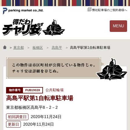
弊社駐車場のご契約者様へ
MENU
物件一覧
ご契約の流れ
＞
東京都
板橋区
高島平
高島平駅第1自転車駐車場
よくあるご質問
駐輪場オーナー様へ
公共駐輪場
PUB19028
高島平駅第1自転車駐車場
東京都板橋区高島平8－2－2
2020年11月24日
初回調査日
2020年11月24日
更新日