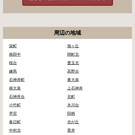
周辺の地域
栄町
旭ヶ丘
南田中
関町北
桜台
豊玉北
練馬
高野台
石神井町
東大泉
南大泉
上石神井
石神井台
北町
小竹町
氷川台
早宮
田柄
春日町
光が丘
中村北
貫井