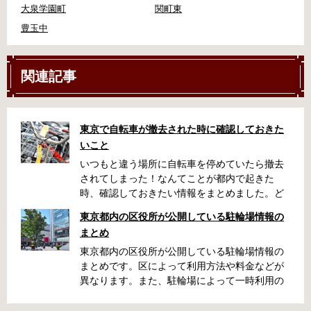
大泉学園町
関町東
豊玉中
関連記事
東京で自転車が撤去された時に確認しておきた
いこと
いつもと違う場所に自転車を停めていたら撤去
されてしまった！なんてことが都内で起きた
時、確認しておきたい情報をまとめました。ど
うやって行けばいいの？持ち物は？料金はどれ
東京都内の区役所が公開している駐輪場情報の
くらい？なんて疑問が浮かぶかと思います。事
まとめ
前に確認していざという時対処しましょう。 千
代田区 / 新宿区 / 品川区 / 港区 / 中央区 / 大田区
東京都内の区役所が公開している駐輪場情報の
/ 北区 / 墨田区 / 渋谷区 / 葛飾区 千代田区で撤去
まとめです。区によって利用方法や料金などが
された場合 猿楽町保管場所 住所 千代田区神田
異なります。また、駐輪場によって一時利用の
猿楽町一丁目6番9号 電話 03-3219-5303（業務
み可能の場合や定期利用のみ利用可能の場合な
時間内のみ通話可能） 最寄駅 JR御茶ノ水駅か
どと仕様が異なりますので、利用前に情報をチ