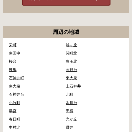
周辺の地域
栄町
旭ヶ丘
南田中
関町北
桜台
豊玉北
練馬
高野台
石神井町
東大泉
南大泉
上石神井
石神井台
北町
小竹町
氷川台
早宮
田柄
春日町
光が丘
中村北
貫井