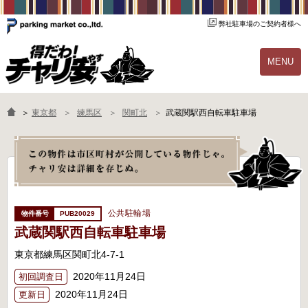
弊社駐車場のご契約者様へ
MENU
物件一覧
ご契約の流れ
＞
東京都
練馬区
関町北
武蔵関駅西自転車駐車場
よくあるご質問
駐輪場オーナー様へ
公共駐輪場
PUB20029
武蔵関駅西自転車駐車場
東京都練馬区関町北4-7-1
2020年11月24日
初回調査日
2020年11月24日
更新日