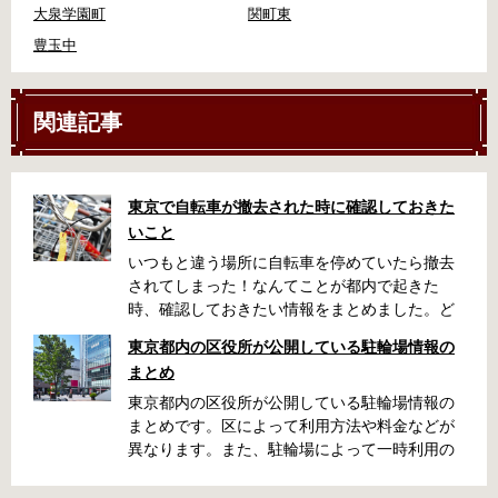
大泉学園町
関町東
豊玉中
関連記事
東京で自転車が撤去された時に確認しておきた
いこと
いつもと違う場所に自転車を停めていたら撤去
されてしまった！なんてことが都内で起きた
時、確認しておきたい情報をまとめました。ど
うやって行けばいいの？持ち物は？料金はどれ
東京都内の区役所が公開している駐輪場情報の
くらい？なんて疑問が浮かぶかと思います。事
まとめ
前に確認していざという時対処しましょう。 千
代田区 / 新宿区 / 品川区 / 港区 / 中央区 / 大田区
東京都内の区役所が公開している駐輪場情報の
/ 北区 / 墨田区 / 渋谷区 / 葛飾区 千代田区で撤去
まとめです。区によって利用方法や料金などが
された場合 猿楽町保管場所 住所 千代田区神田
異なります。また、駐輪場によって一時利用の
猿楽町一丁目6番9号 電話 03-3219-5303（業務
み可能の場合や定期利用のみ利用可能の場合な
時間内のみ通話可能） 最寄駅 JR御茶ノ水駅か
どと仕様が異なりますので、利用前に情報をチ