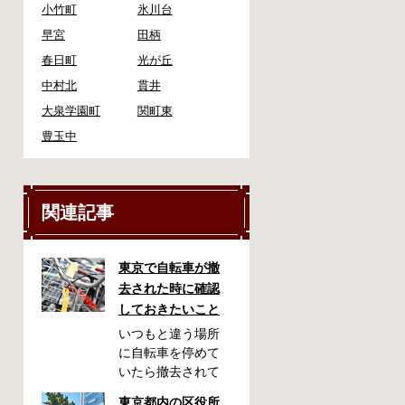
小竹町
氷川台
早宮
田柄
春日町
光が丘
中村北
貫井
大泉学園町
関町東
豊玉中
関連記事
東京で自転車が撤
去された時に確認
しておきたいこと
いつもと違う場所
に自転車を停めて
いたら撤去されて
しまった！なんて
東京都内の区役所