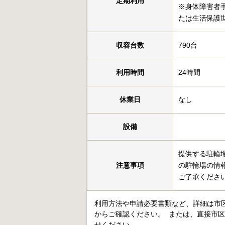
定期利用
※身体障害者
たは生活保護
収容台数
790台
利用時間
24時間
休業日
なし
設備
提供する駐輪
注意事項
の駐輪場の情
ご了承くださ
利用方法や申請必要書類など、詳細は市
からご確認ください。 または、直接市
せください。