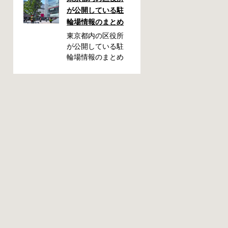
ことが都内で起き
が公開している駐
た時、確認してお
輪場情報のまとめ
きたい情報をまと
めました。どうや
東京都内の区役所
って行けばいい
が公開している駐
の？持ち物は？料
輪場情報のまとめ
金はどれくらい？
です。区によって
なんて疑問が浮か
利用方法や料金な
ぶかと思います。
どが異なります。
事前に確認してい
また、駐輪場によ
ざという時対処し
って一時利用のみ
ましょう。 千代田
可能の場合や定期
区 / 新宿区 / 品川区
利用のみ利用可能
/ 港区 / 中央区 / 大
の場合などと仕様
田区 / 北区 / 墨田区
が異なりますの
/ 渋谷区 / 葛飾区 千
で、利用前に情報
代田区で撤去され
をチェックしてお
た場合 猿楽町保管
くことをお勧めし
場所 住所 千代田区
ます。 千代田区の
神田猿楽町一丁目6
自転車駐輪場 利用
番9号 電話 03-
方法 利用登録申請
3219-5303（業務時