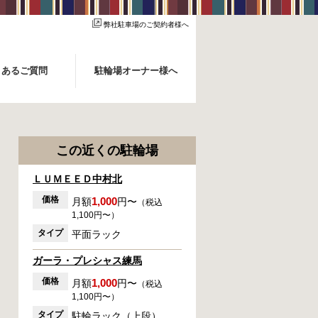
弊社駐車場のご契約者様へ
くあるご質問
駐輪場オーナー様へ
この近くの駐輪場
ＬＵＭＥＥＤ中村北
価格
1,000
月額
円〜
（税込
1,100円〜）
タイプ
平面ラック
ガーラ・プレシャス練馬
価格
1,000
月額
円〜
（税込
1,100円〜）
タイプ
駐輪ラック（上段）