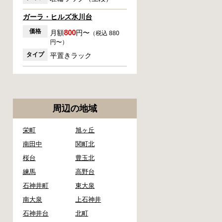
ガーラ・ヒルズ氷川台
価格
800
月額
円〜
（税込 880
円〜）
タイプ
平置きラック
周辺の地域
栄町
旭ヶ丘
南田中
関町北
桜台
豊玉北
練馬
高野台
石神井町
東大泉
南大泉
上石神井
石神井台
北町