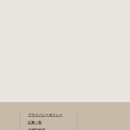
書の提出 申請期間
間内のみ通話可
内に利用登録申請
能） 最寄駅 JR御茶
書（PDF：
ノ水駅から徒歩10
1,396KB） と必要
分（御茶ノ水交番
書類を環境まちづ
に、猿楽町保管場
くり総務課あてに
所の地図が置いて
郵送（申請期間消
あります） 東京メ
印有効）または、
トロ半蔵門線、都
期間内に環境まち
営新宿・三田線神
づくり総務課（区
保町駅から徒歩7分
役所5階5B窓口）、
大手町高架下自転
各出張所の受付時
車保管場所 住所 千
間中に直接お持ち
代田区大手町二丁
ください（郵送
目4番 電話 050-
先・各出張所の受
2018-6466（千代田
付時間）。電話・
区自転車対策コー
ファクス・メール
ルセンター） 最寄
では申請できませ
駅 東京メトロ半蔵
ん。 利用料金 登録
プライバシーポリシー
門線、丸の内線大
手数料 区民3,000円
手町駅A5出口 東京
区外居住者6,000円
記事一覧
メトロ東西線大手
生活保護受給者免