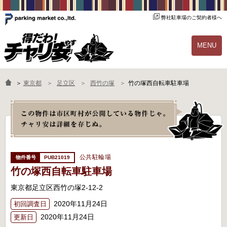
弊社駐車場のご契約者様へ
MENU
物件一覧
ご契約の流れ
＞
東京都
足立区
西竹の塚
竹の塚西自転車駐車場
よくあるご質問
駐輪場オーナー様へ
公共駐輪場
PUB21019
竹の塚西自転車駐車場
東京都足立区西竹の塚2-12-2
2020年11月24日
初回調査日
2020年11月24日
更新日