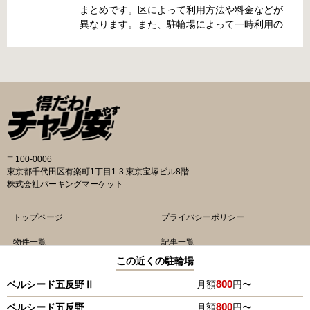
/ 北区 / 墨田区 / 渋谷区 / 葛飾区 千代田区で撤去
まとめです。区によって利用方法や料金などが
された場合 猿楽町保管場所 住所 千代田区神田
異なります。また、駐輪場によって一時利用の
猿楽町一丁目6番9号 電話 03-3219-5303（業務
み可能の場合や定期利用のみ利用可能の場合な
時間内のみ通話可能） 最寄駅 JR御茶ノ水駅か
どと仕様が異なりますので、利用前に情報をチ
ら徒歩10分（御茶ノ水交番に、猿楽町保管場所
ェックしておくことをお勧めします。 千代田区
の地図が置いてあります） 東京メトロ半蔵門
の自転車駐輪場 利用方法 利用登録申請書の提出
線、都営新宿・三田線神保町駅から徒歩7分 大
申請期間内に利用登録申請書（PDF：
手町高架下自転車保管場所 住所 千代田区大手町
1,396KB） と必要書類を環境まちづくり総務課
二丁目4番 電話 050-2018-6466（千代田区自転
あてに郵送（申請期間消印有効）または、期間
車対策コールセンター） 最寄駅 東京メトロ半蔵
内に環境まちづくり総務課（区役所5階5B窓
門線、丸の内線大手町駅A5出口 東京メトロ東西
口）、各出張所の受付時間中に直接お持ちくだ
〒100-0006
線大手町駅B3出口 返還の際に必要な書類 返還
さい（郵送先・各出張所の受付時間）。電話・
東京都千代田区有楽町1丁目1-3 東京宝塚ビル8階
料 2,000円 自転車の鍵 身分証明証 千代田区HP
ファクス・メールでは申請できません。 利用料
株式会社パーキングマーケット
はこちら 新宿区で撤去された場合 内藤町自転車
金 登録手数料 区民3,000円 区外居住者6,000円
保管場所 住所 新宿区内藤町11番地 ※都立新
生活保護受給者免除（詳しくはお問い合わせく
トップページ
プライバシーポリシー
宿高校東隣（内藤町11番地4号） 電話 03-5273-
ださい） ただし、自転車利用者で高校生以下は
3896 最寄駅 東京メトロ丸ノ内線新宿三丁目駅
3,000円（区内、区外在住を問わず） 定期利用
物件一覧
記事一覧
から徒歩3分 東京メトロ丸ノ内線新宿御苑前駅
料金 各駐輪場で定期利用料金が異なります。詳
この近くの駐輪場
ご契約の流れ
月極駐輪場
から徒歩6分 JR新宿駅から徒歩8分 西新宿自転
細は各駐輪場または管理会社にお問い合わせく
800
ベルシード五反野Ⅱ
月額
円〜
車保管場所 住所
ださい。 一時利用料金 2時間まで：0円 10時間
よくあるご質問
まで：100円 10時間を超えて5時間ごと：100円
TOP
800
ベルシード五反野
月額
円〜