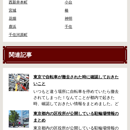
西新井本町
小台
宮城
椿
花畑
神明
鹿浜
千住
千住河原町
関連記事
東京で自転車が撤去された時に確認しておきた
いこと
いつもと違う場所に自転車を停めていたら撤去
されてしまった！なんてことが都内で起きた
時、確認しておきたい情報をまとめました。ど
うやって行けばいいの？持ち物は？料金はどれ
東京都内の区役所が公開している駐輪場情報の
くらい？なんて疑問が浮かぶかと思います。事
まとめ
前に確認していざという時対処しましょう。 千
代田区 / 新宿区 / 品川区 / 港区 / 中央区 / 大田区
東京都内の区役所が公開している駐輪場情報の