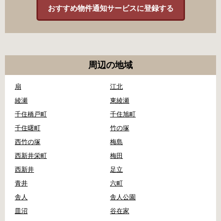
おすすめ物件通知サービスに登録する
周辺の地域
扇
江北
綾瀬
東綾瀬
千住橋戸町
千住旭町
千住曙町
竹の塚
西竹の塚
梅島
西新井栄町
梅田
西新井
足立
青井
六町
舎人
舎人公園
皿沼
谷在家