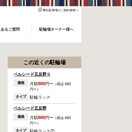
弊社駐車場のご契約者様へ
くあるご質問
駐輪場オーナー様へ
この近くの駐輪場
ベルシード五反野Ⅱ
価格
800
月額
円〜
（税込 880
円〜）
タイプ
駐輪ラック
ベルシード五反野
価格
800
月額
円〜
（税込 880
円〜）
タイプ
駐輪ラック②