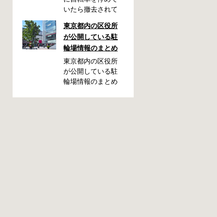
いたら撤去されて
しまった！なんて
東京都内の区役所
ことが都内で起き
が公開している駐
た時、確認してお
輪場情報のまとめ
きたい情報をまと
めました。どうや
東京都内の区役所
って行けばいい
が公開している駐
の？持ち物は？料
輪場情報のまとめ
金はどれくらい？
です。区によって
なんて疑問が浮か
利用方法や料金な
ぶかと思います。
どが異なります。
事前に確認してい
また、駐輪場によ
ざという時対処し
って一時利用のみ
ましょう。 千代田
可能の場合や定期
区 / 新宿区 / 品川区
利用のみ利用可能
/ 港区 / 中央区 / 大
の場合などと仕様
田区 / 北区 / 墨田区
が異なりますの
/ 渋谷区 / 葛飾区 千
で、利用前に情報
代田区で撤去され
をチェックしてお
た場合 猿楽町保管
くことをお勧めし
場所 住所 千代田区
ます。 千代田区の