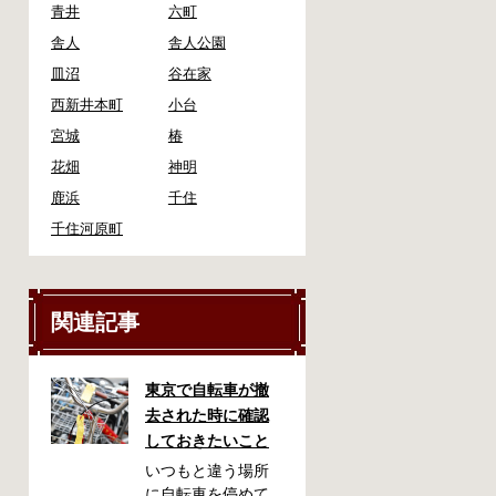
青井
六町
舎人
舎人公園
皿沼
谷在家
西新井本町
小台
宮城
椿
花畑
神明
鹿浜
千住
千住河原町
関連記事
東京で自転車が撤
去された時に確認
しておきたいこと
いつもと違う場所
に自転車を停めて