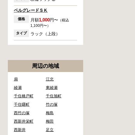
ベルグレードＳＫ
価格
1,000
月額
円〜
（税込
1,100円〜）
タイプ
ラック（上段）
周辺の地域
扇
江北
綾瀬
東綾瀬
千住橋戸町
千住旭町
千住曙町
竹の塚
西竹の塚
梅島
西新井栄町
梅田
西新井
足立