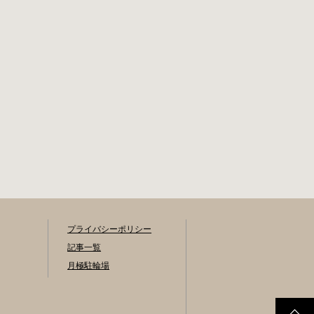
神田猿楽町一丁目6
自転車駐輪場 利用
番9号 電話 03-
方法 利用登録申請
3219-5303（業務時
書の提出 申請期間
間内のみ通話可
内に利用登録申請
能） 最寄駅 JR御茶
書（PDF：
ノ水駅から徒歩10
1,396KB） と必要
分（御茶ノ水交番
書類を環境まちづ
に、猿楽町保管場
くり総務課あてに
所の地図が置いて
郵送（申請期間消
あります） 東京メ
印有効）または、
トロ半蔵門線、都
期間内に環境まち
営新宿・三田線神
づくり総務課（区
保町駅から徒歩7分
役所5階5B窓口）、
大手町高架下自転
各出張所の受付時
車保管場所 住所 千
間中に直接お持ち
代田区大手町二丁
プライバシーポリシー
ください（郵送
目4番 電話 050-
先・各出張所の受
記事一覧
2018-6466（千代田
付時間）。電話・
月極駐輪場
区自転車対策コー
ファクス・メール
ルセンター） 最寄
では申請できませ
駅 東京メトロ半蔵
ん。 利用料金 登録