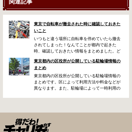
関連記事
東京で自転車が撤去された時に確認しておきた
いこと
いつもと違う場所に自転車を停めていたら撤去
されてしまった！なんてことが都内で起きた
時、確認しておきたい情報をまとめました。ど
うやって行けばいいの？持ち物は？料金はどれ
東京都内の区役所が公開している駐輪場情報の
くらい？なんて疑問が浮かぶかと思います。事
まとめ
前に確認していざという時対処しましょう。 千
代田区 / 新宿区 / 品川区 / 港区 / 中央区 / 大田区
東京都内の区役所が公開している駐輪場情報の
/ 北区 / 墨田区 / 渋谷区 / 葛飾区 千代田区で撤去
まとめです。区によって利用方法や料金などが
された場合 猿楽町保管場所 住所 千代田区神田
異なります。また、駐輪場によって一時利用の
猿楽町一丁目6番9号 電話 03-3219-5303（業務
み可能の場合や定期利用のみ利用可能の場合な
時間内のみ通話可能） 最寄駅 JR御茶ノ水駅か
どと仕様が異なりますので、利用前に情報をチ
ら徒歩10分（御茶ノ水交番に、猿楽町保管場所
ェックしておくことをお勧めします。 千代田区
の地図が置いてあります） 東京メトロ半蔵門
の自転車駐輪場 利用方法 利用登録申請書の提出
線、都営新宿・三田線神保町駅から徒歩7分 大
申請期間内に利用登録申請書（PDF：
手町高架下自転車保管場所 住所 千代田区大手町
1,396KB） と必要書類を環境まちづくり総務課
二丁目4番 電話 050-2018-6466（千代田区自転
あてに郵送（申請期間消印有効）または、期間