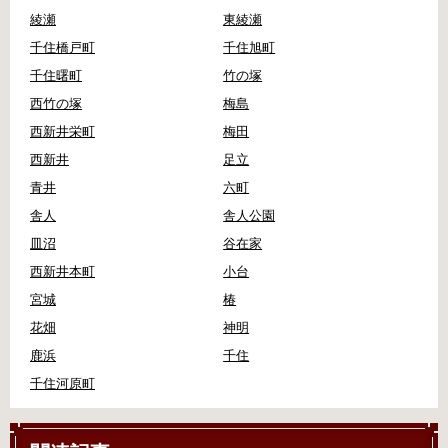
綾瀬
東綾瀬
千住橋戸町
千住旭町
千住曙町
竹の塚
西竹の塚
梅島
西新井栄町
梅田
西新井
足立
青井
六町
舎人
舎人公園
皿沼
谷在家
西新井本町
小台
宮城
椿
花畑
神明
鹿浜
千住
千住河原町