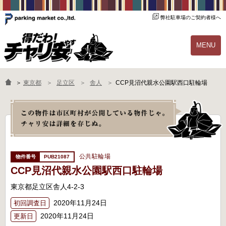
弊社駐車場のご契約者様へ
MENU
物件一覧
ご契約の流れ
＞
東京都
足立区
舎人
CCP見沼代親水公園駅西口駐輪場
よくあるご質問
駐輪場オーナー様へ
公共駐輪場
PUB21087
CCP見沼代親水公園駅西口駐輪場
東京都足立区舎人4-2-3
2020年11月24日
初回調査日
2020年11月24日
更新日