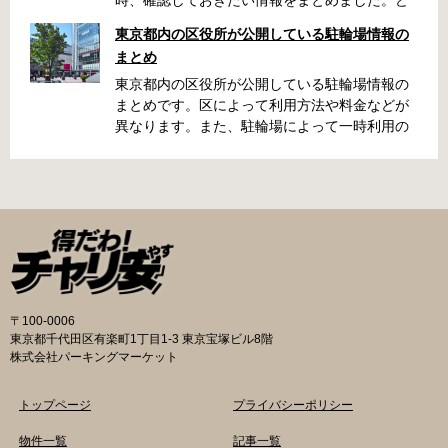
うやって行けばいいの？持ち物は？料金はどれ
東京都内の区役所が公開している駐輪場情報の
くらい？なんて疑問が浮かぶかと思います。事
まとめ
前に確認していざという時対処しましょう。 千
代田区 / 新宿区 / 品川区 / 港区 / 中央区 / 大田区
東京都内の区役所が公開している駐輪場情報の
/ 北区 / 墨田区 / 渋谷区 / 葛飾区 千代田区で撤去
まとめです。区によって利用方法や料金などが
された場合 猿楽町保管場所 住所 千代田区神田
異なります。また、駐輪場によって一時利用の
猿楽町一丁目6番9号 電話 03-3219-5303（業務
み可能の場合や定期利用のみ利用可能の場合な
時間内のみ通話可能） 最寄駅 JR御茶ノ水駅か
どと仕様が異なりますので、利用前に情報をチ
ら徒歩10分（御茶ノ水交番に、猿楽町保管場所
ェックしておくことをお勧めします。 千代田区
の地図が置いてあります） 東京メトロ半蔵門
の自転車駐輪場 利用方法 利用登録申請書の提出
線、都営新宿・三田線神保町駅から徒歩7分 大
申請期間内に利用登録申請書（PDF：
手町高架下自転車保管場所 住所 千代田区大手町
1,396KB） と必要書類を環境まちづくり総務課
二丁目4番 電話 050-2018-6466（千代田区自転
あてに郵送（申請期間消印有効）または、期間
車対策コールセンター） 最寄駅 東京メトロ半蔵
内に環境まちづくり総務課（区役所5階5B窓
門線、丸の内線大手町駅A5出口 東京メトロ東西
口）、各出張所の受付時間中に直接お持ちくだ
〒100-0006
線大手町駅B3出口 返還の際に必要な書類 返還
さい（郵送先・各出張所の受付時間）。電話・
東京都千代田区有楽町1丁目1-3 東京宝塚ビル8階
料 2,000円 自転車の鍵 身分証明証 千代田区HP
ファクス・メールでは申請できません。 利用料
株式会社パーキングマーケット
はこちら 新宿区で撤去された場合 内藤町自転車
金 登録手数料 区民3,000円 区外居住者6,000円
保管場所 住所 新宿区内藤町11番地 ※都立新
生活保護受給者免除（詳しくはお問い合わせく
トップページ
プライバシーポリシー
宿高校東隣（内藤町11番地4号） 電話 03-5273-
ださい） ただし、自転車利用者で高校生以下は
3896 最寄駅 東京メトロ丸ノ内線新宿三丁目駅
3,000円（区内、区外在住を問わず） 定期利用
物件一覧
記事一覧