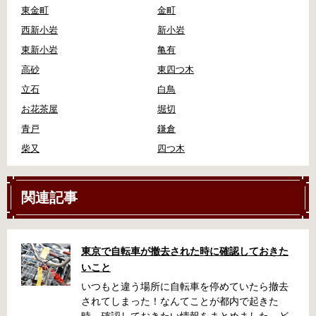
東金町
金町
西新小岩
新小岩
東新小岩
亀有
高砂
東四つ木
立石
白鳥
お花茶屋
堀切
青戸
鎌倉
柴又
四つ木
関連記事
東京で自転車が撤去された時に確認しておきた
いこと
いつもと違う場所に自転車を停めていたら撤去
されてしまった！なんてことが都内で起きた
時、確認しておきたい情報をまとめました。ど