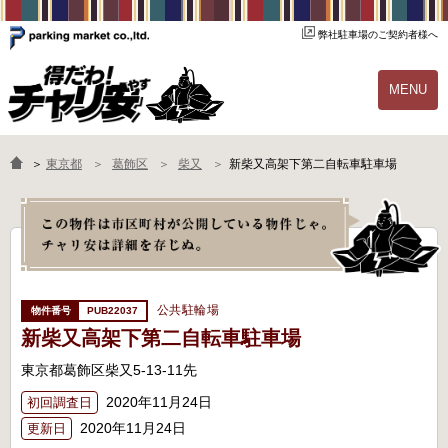
弊社駐車場のご契約者様へ
MENU
物件一覧
ご契約の流れ
＞
東京都
葛飾区
柴又
新柴又高架下第二自転車駐車場
よくあるご質問
駐輪場オーナー様へ
公共駐輪場
PUB22037
新柴又高架下第二自転車駐車場
東京都葛飾区柴又5-13-11先
2020年11月24日
初回調査日
2020年11月24日
更新日