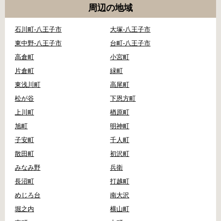
周辺の地域
石川町-八王子市
大塚-八王子市
東中野-八王子市
台町-八王子市
高倉町
小宮町
片倉町
緑町
東浅川町
高尾町
松が谷
下恩方町
上川町
楢原町
旭町
明神町
子安町
千人町
散田町
初沢町
みなみ野
兵衛
長沼町
打越町
めじろ台
南大沢
堀之内
横山町