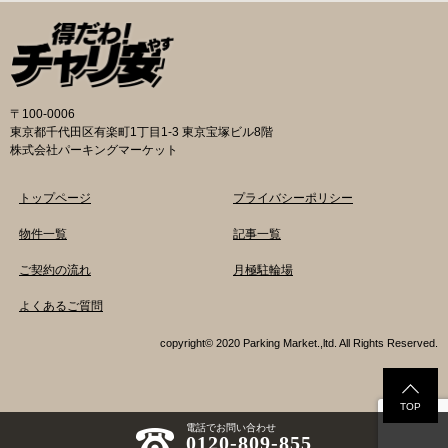
の地図が置いてあります） 東京メトロ半蔵門
の自転車駐輪場 利用方法 利用登録申請書の提出
線、都営新宿・三田線神保町駅から徒歩7分 大
申請期間内に利用登録申請書（PDF：
手町高架下自転車保管場所 住所 千代田区大手町
1,396KB） と必要書類を環境まちづくり総務課
二丁目4番 電話 050-2018-6466（千代田区自転
あてに郵送（申請期間消印有効）または、期間
車対策コールセンター） 最寄駅 東京メトロ半蔵
内に環境まちづくり総務課（区役所5階5B窓
門線、丸の内線大手町駅A5出口 東京メトロ東西
口）、各出張所の受付時間中に直接お持ちくだ
〒100-0006
線大手町駅B3出口 返還の際に必要な書類 返還
さい（郵送先・各出張所の受付時間）。電話・
東京都千代田区有楽町1丁目1-3 東京宝塚ビル8階
料 2,000円 自転車の鍵 身分証明証 千代田区HP
ファクス・メールでは申請できません。 利用料
株式会社パーキングマーケット
はこちら 新宿区で撤去された場合 内藤町自転車
金 登録手数料 区民3,000円 区外居住者6,000円
保管場所 住所 新宿区内藤町11番地 ※都立新
生活保護受給者免除（詳しくはお問い合わせく
トップページ
プライバシーポリシー
宿高校東隣（内藤町11番地4号） 電話 03-5273-
ださい） ただし、自転車利用者で高校生以下は
3896 最寄駅 東京メトロ丸ノ内線新宿三丁目駅
3,000円（区内、区外在住を問わず） 定期利用
物件一覧
記事一覧
から徒歩3分 東京メトロ丸ノ内線新宿御苑前駅
料金 各駐輪場で定期利用料金が異なります。詳
ご契約の流れ
月極駐輪場
から徒歩6分 JR新宿駅から徒歩8分 西新宿自転
細は各駐輪場または管理会社にお問い合わせく
車保管場所 住所
ださい。 一時利用料金 2時間まで：0円 10時間
よくあるご質問
まで：100円 10時間を超えて5時間ごと：100円
千代田区HPはこちら 新宿区の自転車駐輪場 利
copyright© 2020 Parking Market.,ltd. All Rights Reserved.
用方法 利用登録申請書の提出 利用申請書（申請
窓口で配布。新宿区 ホームページからも取り出
せます）を各申請窓口、交通対策課自転車対策
TOP
係（本庁舎7階）・特別出張所に直接お持ちくだ
電話でお問い合わせ
0120-809-855
さい。交通対策課では郵送申請（2月8日 消印有