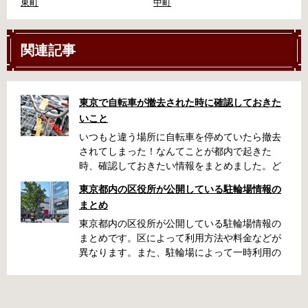
東町
中町
関連記事
東京で自転車が撤去された時に確認しておきた
いこと
いつもと違う場所に自転車を停めていたら撤去
されてしまった！なんてことが都内で起きた
時、確認しておきたい情報をまとめました。ど
うやって行けばいいの？持ち物は？料金はどれ
東京都内の区役所が公開している駐輪場情報の
くらい？なんて疑問が浮かぶかと思います。事
まとめ
前に確認していざという時対処しましょう。 千
代田区 / 新宿区 / 品川区 / 港区 / 中央区 / 大田区
東京都内の区役所が公開している駐輪場情報の
/ 北区 / 墨田区 / 渋谷区 / 葛飾区 千代田区で撤去
まとめです。区によって利用方法や料金などが
された場合 猿楽町保管場所 住所 千代田区神田
異なります。また、駐輪場によって一時利用の
猿楽町一丁目6番9号 電話 03-3219-5303（業務
み可能の場合や定期利用のみ利用可能の場合な
時間内のみ通話可能） 最寄駅 JR御茶ノ水駅か
どと仕様が異なりますので、利用前に情報をチ
ら徒歩10分（御茶ノ水交番に、猿楽町保管場所
ェックしておくことをお勧めします。 千代田区