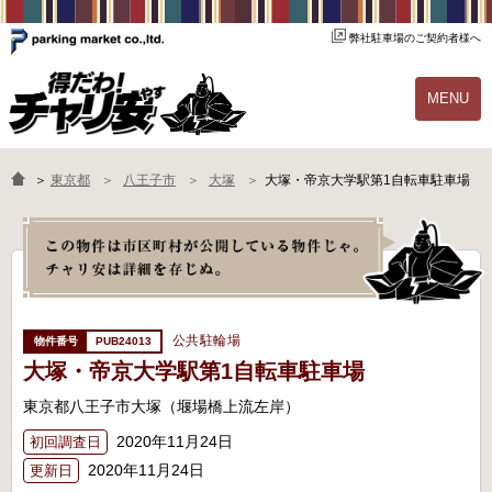
弊社駐車場のご契約者様へ
MENU
物件一覧
ご契約の流れ
＞
東京都
八王子市
大塚
大塚・帝京大学駅第1自転車駐車場
よくあるご質問
駐輪場オーナー様へ
公共駐輪場
PUB24013
大塚・帝京大学駅第1自転車駐車場
東京都八王子市大塚（堰場橋上流左岸）
2020年11月24日
初回調査日
2020年11月24日
更新日