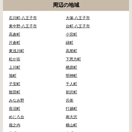
周辺の地域
石川町-八王子市
大塚-八王子市
東中野-八王子市
台町-八王子市
高倉町
小宮町
片倉町
緑町
東浅川町
高尾町
松が谷
下恩方町
上川町
楢原町
旭町
明神町
子安町
千人町
散田町
初沢町
みなみ野
兵衛
長沼町
打越町
めじろ台
南大沢
堀之内
横山町