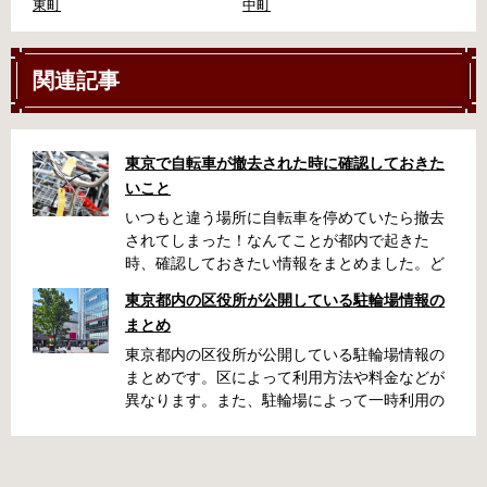
東町
中町
関連記事
東京で自転車が撤去された時に確認しておきた
いこと
いつもと違う場所に自転車を停めていたら撤去
されてしまった！なんてことが都内で起きた
時、確認しておきたい情報をまとめました。ど
うやって行けばいいの？持ち物は？料金はどれ
東京都内の区役所が公開している駐輪場情報の
くらい？なんて疑問が浮かぶかと思います。事
まとめ
前に確認していざという時対処しましょう。 千
代田区 / 新宿区 / 品川区 / 港区 / 中央区 / 大田区
東京都内の区役所が公開している駐輪場情報の
/ 北区 / 墨田区 / 渋谷区 / 葛飾区 千代田区で撤去
まとめです。区によって利用方法や料金などが
された場合 猿楽町保管場所 住所 千代田区神田
異なります。また、駐輪場によって一時利用の
猿楽町一丁目6番9号 電話 03-3219-5303（業務
み可能の場合や定期利用のみ利用可能の場合な
時間内のみ通話可能） 最寄駅 JR御茶ノ水駅か
どと仕様が異なりますので、利用前に情報をチ
ら徒歩10分（御茶ノ水交番に、猿楽町保管場所
ェックしておくことをお勧めします。 千代田区