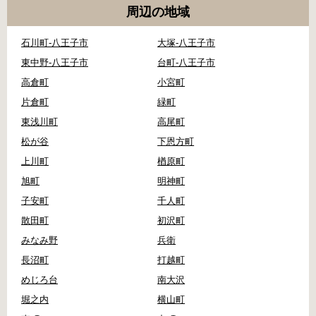
周辺の地域
石川町-八王子市
大塚-八王子市
東中野-八王子市
台町-八王子市
高倉町
小宮町
片倉町
緑町
東浅川町
高尾町
松が谷
下恩方町
上川町
楢原町
旭町
明神町
子安町
千人町
散田町
初沢町
みなみ野
兵衛
長沼町
打越町
めじろ台
南大沢
堀之内
横山町