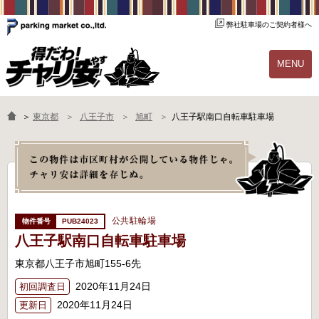
弊社駐車場のご契約者様へ
MENU
物件一覧
ご契約の流れ
＞
東京都
八王子市
旭町
八王子駅南口自転車駐車場
よくあるご質問
駐輪場オーナー様へ
公共駐輪場
PUB24023
八王子駅南口自転車駐車場
東京都八王子市旭町155-6先
2020年11月24日
初回調査日
2020年11月24日
更新日