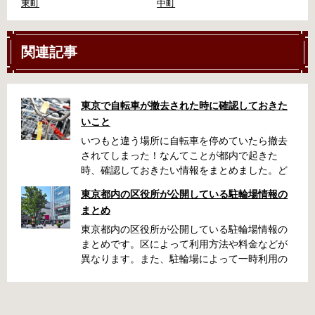
東町
中町
関連記事
東京で自転車が撤去された時に確認しておきた
いこと
いつもと違う場所に自転車を停めていたら撤去
されてしまった！なんてことが都内で起きた
時、確認しておきたい情報をまとめました。ど
うやって行けばいいの？持ち物は？料金はどれ
東京都内の区役所が公開している駐輪場情報の
くらい？なんて疑問が浮かぶかと思います。事
まとめ
前に確認していざという時対処しましょう。 千
代田区 / 新宿区 / 品川区 / 港区 / 中央区 / 大田区
東京都内の区役所が公開している駐輪場情報の
/ 北区 / 墨田区 / 渋谷区 / 葛飾区 千代田区で撤去
まとめです。区によって利用方法や料金などが
された場合 猿楽町保管場所 住所 千代田区神田
異なります。また、駐輪場によって一時利用の
猿楽町一丁目6番9号 電話 03-3219-5303（業務
み可能の場合や定期利用のみ利用可能の場合な
時間内のみ通話可能） 最寄駅 JR御茶ノ水駅か
どと仕様が異なりますので、利用前に情報をチ
ら徒歩10分（御茶ノ水交番に、猿楽町保管場所
ェックしておくことをお勧めします。 千代田区