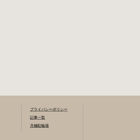
手数料 区民3,000円
手町駅A5出口 東京
区外居住者6,000円
メトロ東西線大手
生活保護受給者免
町駅B3出口 返還の
除（詳しくはお問
際に必要な書類 返
い合わせくださ
還料 2,000円 自転
い） ただし、自転
車の鍵 身分証明証
車利用者で高校生
千代田区HPはこち
以下は3,000円（区
ら 新宿区で撤去さ
内、区外在住を問
れた場合 内藤町自
わず） 定期利用料
転車保管場所 住所
金 各駐輪場で定期
新宿区内藤町11番
利用料金が異なり
地 ※都立新宿高
ます。詳細は各駐
校東隣（内藤町11
輪場または管理会
番地4号） 電話 03-
社にお問い合わせ
5273-3896 最寄駅
ください。 一時利
東京メトロ丸ノ内
用料金 2時間まで：
プライバシーポリシー
線新宿三丁目駅か
0円 10時間まで：
ら徒歩3分 東京メト
記事一覧
100円 10時間を超
ロ丸ノ内線新宿御
えて5時間ごと：
月極駐輪場
苑前駅から徒歩6分
100円 千代田区HP
JR新宿駅から徒歩8
はこちら 新宿区の