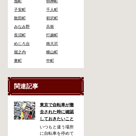
旭町
明神町
子安町
千人町
散田町
初沢町
みなみ野
兵衛
長沼町
打越町
めじろ台
南大沢
堀之内
横山町
東町
中町
関連記事
東京で自転車が撤
去された時に確認
しておきたいこと
いつもと違う場所
に自転車を停めて