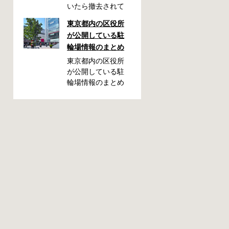
いたら撤去されて
しまった！なんて
東京都内の区役所
ことが都内で起き
が公開している駐
た時、確認してお
輪場情報のまとめ
きたい情報をまと
めました。どうや
東京都内の区役所
って行けばいい
が公開している駐
の？持ち物は？料
輪場情報のまとめ
金はどれくらい？
です。区によって
なんて疑問が浮か
利用方法や料金な
ぶかと思います。
どが異なります。
事前に確認してい
また、駐輪場によ
ざという時対処し
って一時利用のみ
ましょう。 千代田
可能の場合や定期
区 / 新宿区 / 品川区
利用のみ利用可能
/ 港区 / 中央区 / 大
の場合などと仕様
田区 / 北区 / 墨田区
が異なりますの
/ 渋谷区 / 葛飾区 千
で、利用前に情報
代田区で撤去され
をチェックしてお
た場合 猿楽町保管
くことをお勧めし
場所 住所 千代田区
ます。 千代田区の