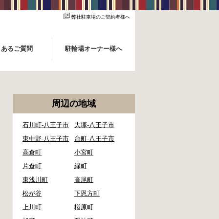
弊社駐車場のご契約者様へ
くあるご質問
駐輪場オーナー様へ
周辺の地域
石川町-八王子市
大塚-八王子市
東中野-八王子市
台町-八王子市
高倉町
小宮町
片倉町
緑町
東浅川町
高尾町
松が谷
下恩方町
上川町
楢原町