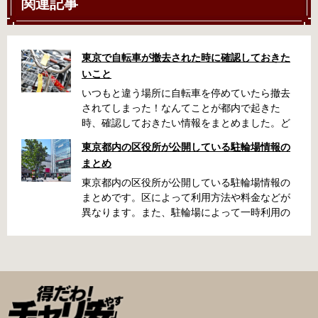
関連記事
東京で自転車が撤去された時に確認しておきた
いこと
いつもと違う場所に自転車を停めていたら撤去
されてしまった！なんてことが都内で起きた
時、確認しておきたい情報をまとめました。ど
うやって行けばいいの？持ち物は？料金はどれ
東京都内の区役所が公開している駐輪場情報の
くらい？なんて疑問が浮かぶかと思います。事
まとめ
前に確認していざという時対処しましょう。 千
代田区 / 新宿区 / 品川区 / 港区 / 中央区 / 大田区
東京都内の区役所が公開している駐輪場情報の
/ 北区 / 墨田区 / 渋谷区 / 葛飾区 千代田区で撤去
まとめです。区によって利用方法や料金などが
された場合 猿楽町保管場所 住所 千代田区神田
異なります。また、駐輪場によって一時利用の
猿楽町一丁目6番9号 電話 03-3219-5303（業務
み可能の場合や定期利用のみ利用可能の場合な
時間内のみ通話可能） 最寄駅 JR御茶ノ水駅か
どと仕様が異なりますので、利用前に情報をチ
ら徒歩10分（御茶ノ水交番に、猿楽町保管場所
ェックしておくことをお勧めします。 千代田区
の地図が置いてあります） 東京メトロ半蔵門
の自転車駐輪場 利用方法 利用登録申請書の提出
線、都営新宿・三田線神保町駅から徒歩7分 大
申請期間内に利用登録申請書（PDF：
手町高架下自転車保管場所 住所 千代田区大手町
1,396KB） と必要書類を環境まちづくり総務課
二丁目4番 電話 050-2018-6466（千代田区自転
あてに郵送（申請期間消印有効）または、期間