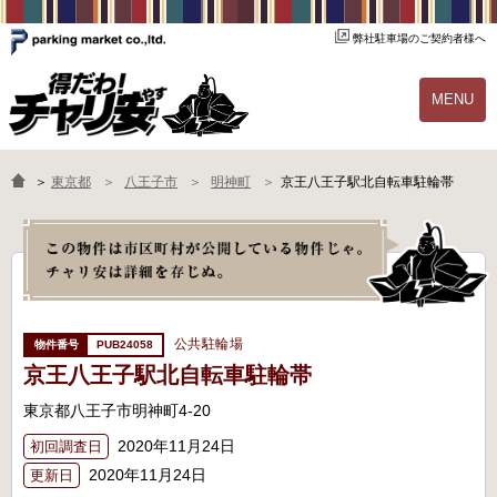
弊社駐車場のご契約者様へ
MENU
物件一覧
ご契約の流れ
＞
東京都
八王子市
明神町
京王八王子駅北自転車駐輪帯
よくあるご質問
駐輪場オーナー様へ
公共駐輪場
PUB24058
京王八王子駅北自転車駐輪帯
東京都八王子市明神町4-20
2020年11月24日
初回調査日
2020年11月24日
更新日