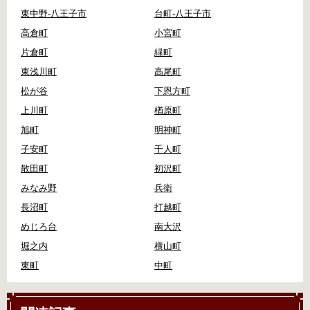
東中野-八王子市
台町-八王子市
高倉町
小宮町
片倉町
緑町
東浅川町
高尾町
松が谷
下恩方町
上川町
楢原町
旭町
明神町
子安町
千人町
散田町
初沢町
みなみ野
兵衛
長沼町
打越町
めじろ台
南大沢
堀之内
横山町
東町
中町